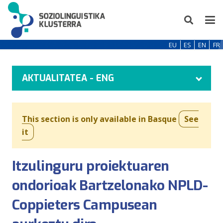
EU
ES
EN
FR
AKTUALITATEA - ENG
This section is only available in Basque
See
it
Itzulinguru proiektuaren
ondorioak Bartzelonako NPLD-
Coppieters Campusean