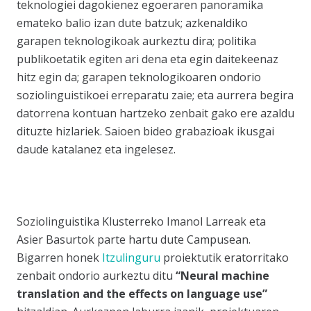
teknologiei dagokienez egoeraren panoramika
emateko balio izan dute batzuk; azkenaldiko
garapen teknologikoak aurkeztu dira; politika
publikoetatik egiten ari dena eta egin daitekeenaz
hitz egin da; garapen teknologikoaren ondorio
soziolinguistikoei erreparatu zaie; eta aurrera begira
datorrena kontuan hartzeko zenbait gako ere azaldu
dituzte hizlariek. Saioen bideo grabazioak ikusgai
daude katalanez eta ingelesez.
Soziolinguistika Klusterreko Imanol Larreak eta
Asier Basurtok parte hartu dute Campusean.
Bigarren honek
Itzulinguru
proiektutik eratorritako
zenbait ondorio aurkeztu ditu
“Neural machine
translation and the effects on language use”