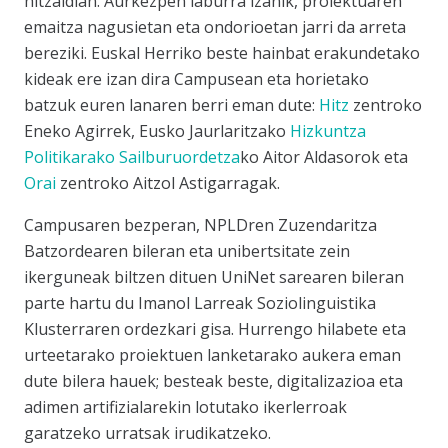
hitzaldian. Aurkezpen laburra izanik, proiektuaren
emaitza nagusietan eta ondorioetan jarri da arreta
bereziki. Euskal Herriko beste hainbat erakundetako
kideak ere izan dira Campusean eta horietako
batzuk euren lanaren berri eman dute:
Hitz
zentroko
Eneko Agirrek, Eusko Jaurlaritzako
Hizkuntza
Politikarako Sailburuordetza
ko Aitor Aldasorok eta
Orai
zentroko Aitzol Astigarragak.
Campusaren bezperan, NPLDren Zuzendaritza
Batzordearen bileran eta unibertsitate zein
ikerguneak biltzen dituen UniNet sarearen bileran
parte hartu du Imanol Larreak Soziolinguistika
Klusterraren ordezkari gisa. Hurrengo hilabete eta
urteetarako proiektuen lanketarako aukera eman
dute bilera hauek; besteak beste, digitalizazioa eta
adimen artifizialarekin lotutako ikerlerroak
garatzeko urratsak irudikatzeko.