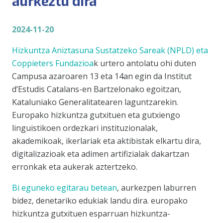
aurkeztu dira
2024-11-20
Hizkuntza Aniztasuna Sustatzeko Sareak (NPLD)
eta
Coppieters Fundazioa
k urtero antolatu ohi duten
Campusa azaroaren 13 eta 14an egin da Institut
d’Estudis Catalans-en Bartzelonako egoitzan,
Kataluniako Generalitatearen laguntzarekin.
Europako hizkuntza gutxituen eta gutxiengo
linguistikoen ordezkari instituzionalak,
akademikoak, ikerlariak eta aktibistak elkartu dira,
digitalizazioak eta adimen artifizialak dakartzan
erronkak eta aukerak aztertzeko.
Bi eguneko egitarau betean
, aurkezpen laburren
bidez, denetariko edukiak landu dira. europako
hizkuntza gutxituen esparruan hizkuntza-