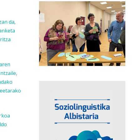
zan da,
Lanketa
ritza
oaren
ntzaile,
indako
rteetarako
arkoa
ldo