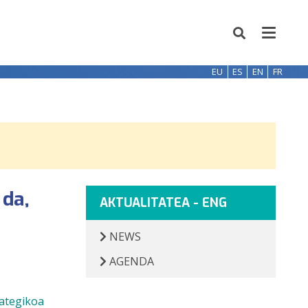
EU
ES
EN
FR
 da,
AKTUALITATEA - ENG
NEWS
AGENDA
rategikoa