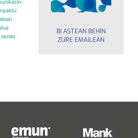
munikazio-
 inpaktu
 abian
edua
BI ASTEAN BEHIN
u sendo
ZURE EMAILEAN