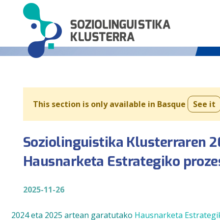
This section is only available in Basque
See it
Soziolinguistika Klusterraren 
Hausnarketa Estrategiko proz
2025-11-26
2024 eta 2025 artean garatutako
Hausnarketa Estrategi