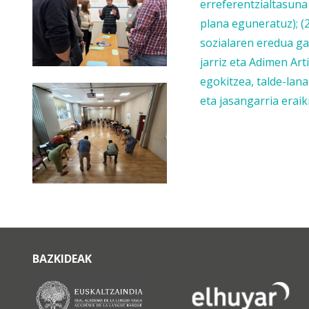
erreferentzialtasun
plana eguneratuz); (
sozialaren eredua ga
jarriz eta Adimen Art
egokitzea, talde-lana
eta jasangarria eraik
BAZKIDEAK