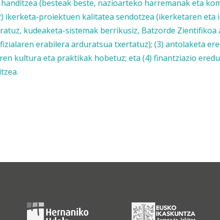
a handitzea (besteak beste, nazioarteko harremanak eta ko
2) ikerketa-proiektuen kalitatea sendotzea (ikerketaren eta
ratuz, kudeaketa-sistemak berrikusiz, Batzorde Zientifikoa
ifizialaren erabilera arduratsua txertatuz); (3) antolaketa er
ren kultura eta praktikak hobetuz; eta (4) finantziazio ered
itzea.