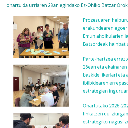
onartu da urriaren 29an egindako Ez-Ohiko Batzar Orok
Prozesuaren helburu
erakundearen egoerar
Emun aholkularien l
Batzordeak hainbat u
Parte-hartzea erraz
26ean eta ekainaren 
bazkide, ikerlari eta
ibilbidearen errepaso
estrategien inguruan
Onartutako 2026-202
finkatzen du, ziurga
estrategiko nagusi ze