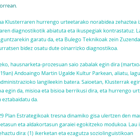
orrean.
a Klusterraren hurrengo urteetarako norabidea zehaztea i
en diagnostikotik abiatuta eta ikuspegiak kontrastatuz. 
aguntzarekin garatu da, eta Bulego Teknikoak zein Zuzenda
rratsen bidez osatu dute oinarrizko diagnostikoa.
teko, hausnarketa-prozesuan saio zabalak egin dira (martx
19an) Andoaingo Martin Ugalde Kultur Parkean, aliatu, lagu
 administrazioko langileekin batera. Saioetan, Klusterrak eg
a egin da, misioa eta bisioa berrikusi dira, eta hurrengo u
 eztabaidatu da.
9 Plan Estrategikoak tresna dinamiko gisa ulertzen den m
betasun eta aldakortasun garaiei egokitzeko modukoa. Lau i
haztu dira: (1) ikerketan eta ezagutza soziolinguistikoan