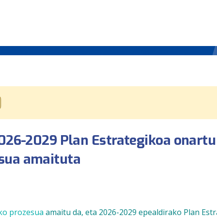
2026-2029 Plan Estrategikoa onartu
esua amaituta
ko prozesua
amaitu da, eta 2026-2029 epealdirako Plan Est