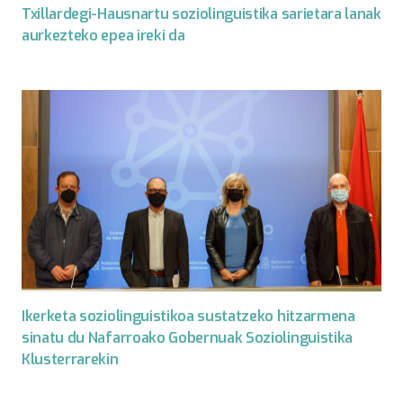
Txillardegi-Hausnartu soziolinguistika sarietara lanak
aurkezteko epea ireki da
Ikerketa soziolinguistikoa sustatzeko hitzarmena
sinatu du Nafarroako Gobernuak Soziolinguistika
Klusterrarekin