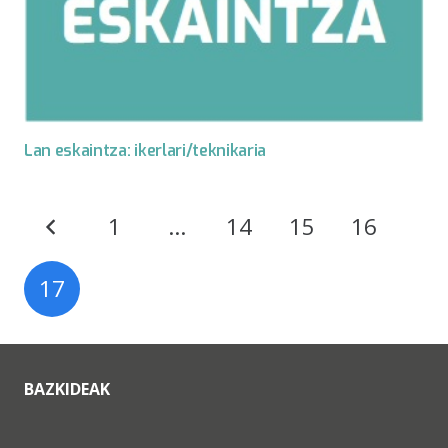
Lan eskaintza: ikerlari/teknikaria
1
…
14
15
16
17
BAZKIDEAK