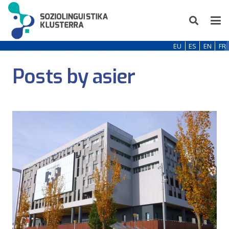
EU
ES
EN
FR
Posts by asier