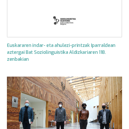
Euskararen indar- eta ahulezi-printzak Iparraldean
aztergai Bat Soziolinguistika Aldizkariaren 118.
zenbakian