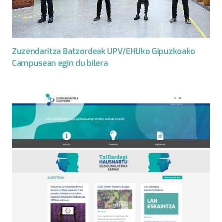
Zuzendaritza Batzordeak UPV/EHUko Gipuzkoako
Campusean egin du bilera