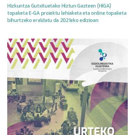
Hizkuntza Gutxituetako Hiztun Gazteen (HIGA)
topaketa E-GA proiektu lehiaketa eta online topaketa
bihurtzeko eraldatu da 2021eko edizioan