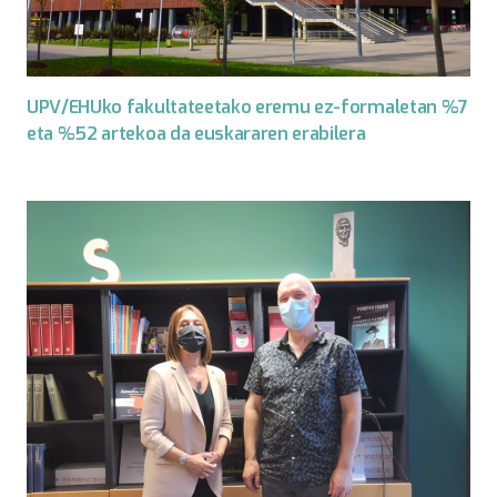
UPV/EHUko fakultateetako eremu ez-formaletan %7
eta %52 artekoa da euskararen erabilera