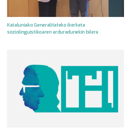
Kataluniako Generalitateko ikerketa
soziolinguistikoaren arduradunekin bilera