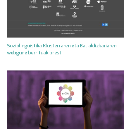
Soziolinguistika Klusterraren eta Bat aldizkariaren
webgune berrituak prest