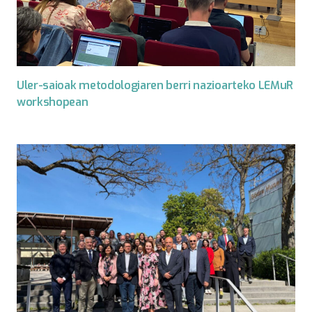
Uler-saioak metodologiaren berri nazioarteko LEMuR
workshopean