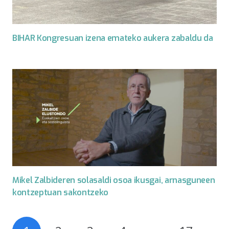
BIHAR Kongresuan izena emateko aukera zabaldu da
Mikel Zalbideren solasaldi osoa ikusgai, arnasguneen
kontzeptuan sakontzeko