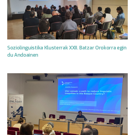
Soziolinguistika Klusterrak XXII. Batzar Orokorra egin
du Andoainen