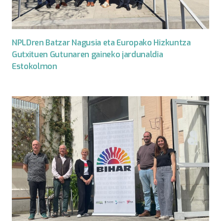
NPLDren Batzar Nagusia eta Europako Hizkuntza
Gutxituen Gutunaren gaineko jardunaldia
Estokolmon