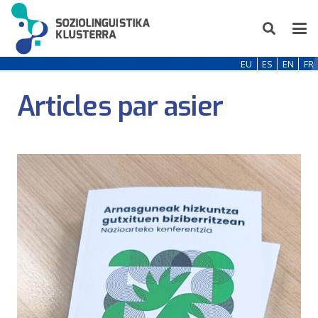
EU
ES
EN
FR
Articles par asier