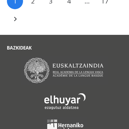
1
2
3
4
…
17
BAZKIDEAK