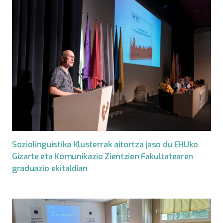
Soziolinguistika Klusterrak aitortza jaso du EHUko
Gizarte eta Komunikazio Zientzien Fakultatearen
graduazio ekitaldian