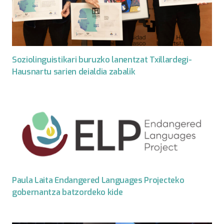
Soziolinguistikari buruzko lanentzat Txillardegi-
Hausnartu sarien deialdia zabalik
Paula Laita Endangered Languages Projecteko
gobernantza batzordeko kide