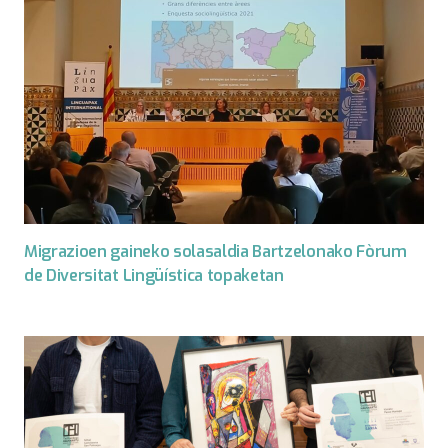
Migrazioen gaineko solasaldia Bartzelonako Fòrum
de Diversitat Lingüística topaketan