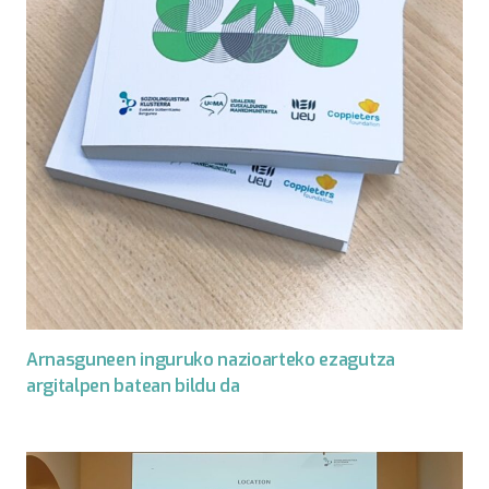
Arnasguneen inguruko nazioarteko ezagutza
argitalpen batean bildu da