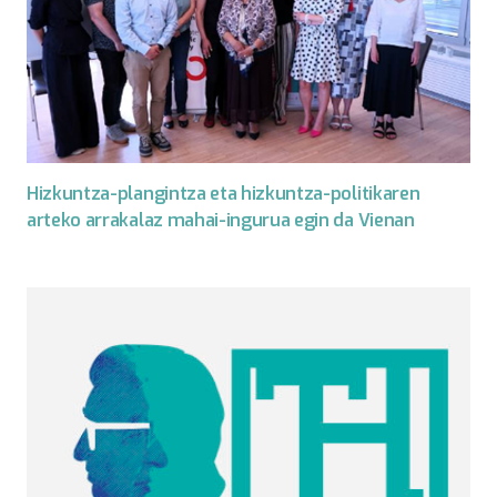
Hizkuntza-plangintza eta hizkuntza-politikaren
arteko arrakalaz mahai-ingurua egin da Vienan