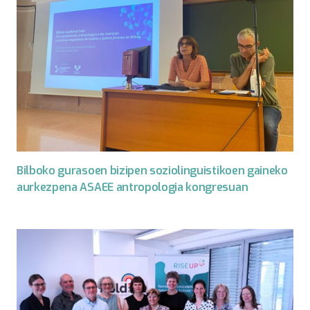
Bilboko gurasoen bizipen soziolinguistikoen gaineko
aurkezpena ASAEE antropologia kongresuan