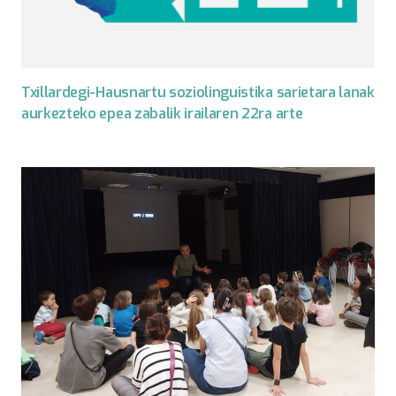
Txillardegi-Hausnartu soziolinguistika sarietara lanak
aurkezteko epea zabalik irailaren 22ra arte