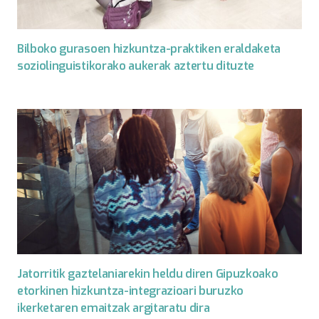
Bilboko gurasoen hizkuntza-praktiken eraldaketa
soziolinguistikorako aukerak aztertu dituzte
Jatorritik gaztelaniarekin heldu diren Gipuzkoako
etorkinen hizkuntza-integrazioari buruzko
ikerketaren emaitzak argitaratu dira