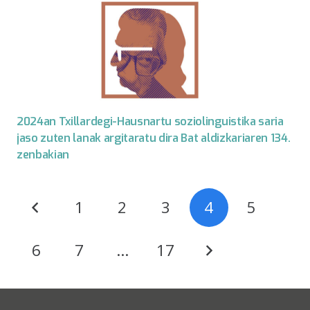
2024an Txillardegi-Hausnartu soziolinguistika saria
jaso zuten lanak argitaratu dira Bat aldizkariaren 134.
zenbakian
1
2
3
4
5
6
7
…
17