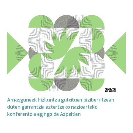
Arnasguneek hizkuntza gutxituen biziberritzean
duten garrantzia aztertzeko nazioarteko
konferentzia egingo da Azpeitian