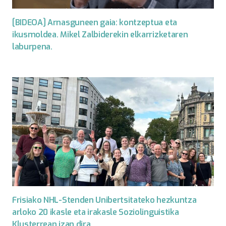
[BIDEOA] Arnasguneen gaia: kontzeptua eta
ikusmoldea. Mikel Zalbiderekin elkarrizketaren
laburpena.
Frisiako NHL-Stenden Unibertsitateko hezkuntza
arloko 20 ikasle eta irakasle Soziolinguistika
Klusterrean izan dira