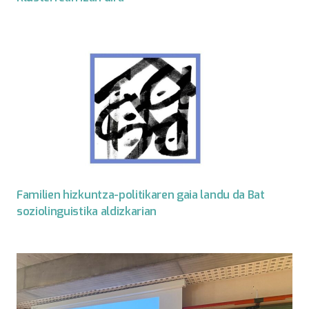
Familien hizkuntza-politikaren gaia landu da Bat
soziolinguistika aldizkarian