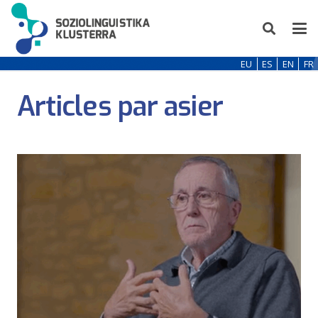
EU
ES
EN
FR
Articles par asier