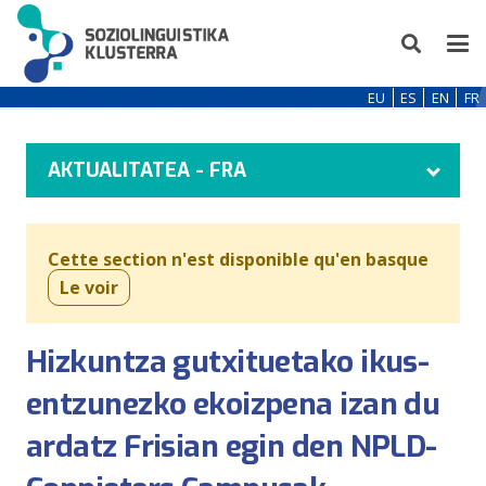
EU
ES
EN
FR
AKTUALITATEA - FRA
Cette section n'est disponible qu'en basque
Le voir
Hizkuntza gutxituetako ikus-
entzunezko ekoizpena izan du
ardatz Frisian egin den NPLD-