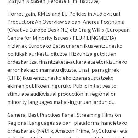
Marjun Niclasen (Faroese Film Institute).
Horrez gain,
RMLs and EU Policies in Audiovisual
Production: An Overview
saioan, Andrea Posthuma
(
Creative Europe Desk NL
) eta Craig Willis (
European
Centre for Minority Issues / PLURILINGMEDIA
)
hizlariek Europako Batasunaren ikus-entzunezko
politikak aurkeztu dituzte. Hizkuntza gutxituen
ordezkaritza, finantzaketa-aukera eta etorkizuneko
erronkak azpimarratu dituzte. Unai Iparragirrek
(
EITB
) ikus-entzunezko ekoizpena sustatzeko
ekimen publikoen inguruko
Public initiatives to
stimulate audiovisual production in regional or
minority languages
mahai-inguruan jardun du.
Gainera,
Best Practices Panel: Streaming Films on
Regional Languages
saioan, plataforma handietako
ordezkariek (Netflix, Amazon Prime, MyCulture+ eta