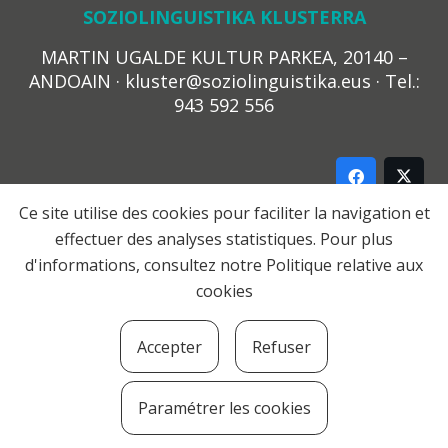
SOZIOLINGUISTIKA KLUSTERRA
MARTIN UGALDE KULTUR PARKEA, 20140 –
ANDOAIN · kluster@soziolinguistika.eus · Tel.:
943 592 556
Ce site utilise des cookies pour faciliter la navigation et
effectuer des analyses statistiques. Pour plus
LEGE OHARRA
d'informations, consultez notre
Politique relative aux
PRIBATUTASUN POLITIKA
cookies
COOKIE-EN POLITIKA
HARREMANA
Accepter
Refuser
© 2021 Soziolinguistika Klusterra
Paramétrer les cookies