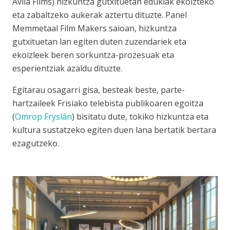
Avila Films) hizkuntza gutxituetan edukiak ekoizteko
eta zabaltzeko aukerak aztertu dituzte.
Panel
Memmetaal Film Makers
saioan, hizkuntza
gutxituetan lan egiten duten zuzendariek eta
ekoizleek beren sorkuntza-prozesuak eta
esperientziak azaldu dituzte.
Egitarau osagarri gisa, besteak beste, parte-
hartzaileek Frisiako telebista publikoaren egoitza
(
Omrop Fryslân
) bisitatu dute, tokiko hizkuntza eta
kultura sustatzeko egiten duen lana bertatik bertara
ezagutzeko.