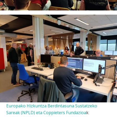
Europako Hizkuntza Berdintasuna Sustatzeko
Sareak (
NPLD
) eta
Coppieters Fundazioa
k