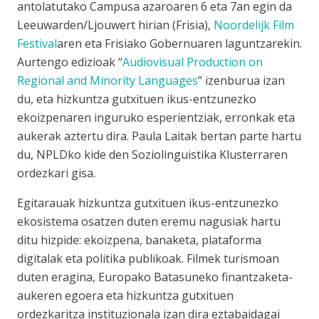
antolatutako Campusa azaroaren 6 eta 7an egin da
Leeuwarden/Ljouwert hirian (Frisia),
Noordelijk Film
Festival
aren eta Frisiako Gobernuaren laguntzarekin.
Aurtengo edizioak
“
Audiovisual Production on
Regional and Minority Languages
”
izenburua izan
du, eta hizkuntza gutxituen ikus-entzunezko
ekoizpenaren inguruko esperientziak, erronkak eta
aukerak aztertu dira. Paula Laitak bertan parte hartu
du, NPLDko kide den Soziolinguistika Klusterraren
ordezkari gisa.
Egitarauak hizkuntza gutxituen ikus-entzunezko
ekosistema osatzen duten eremu nagusiak hartu
ditu hizpide: ekoizpena, banaketa, plataforma
digitalak eta politika publikoak. Filmek turismoan
duten eragina, Europako Batasuneko finantzaketa-
aukeren egoera eta hizkuntza gutxituen
ordezkaritza instituzionala izan dira eztabaidagai