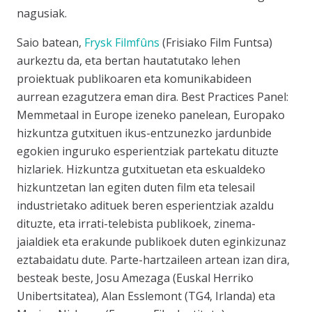
nagusiak.
Saio batean,
Frysk Filmfûns
(Frisiako Film Funtsa)
aurkeztu da, eta bertan hautatutako lehen
proiektuak publikoaren eta komunikabideen
aurrean ezagutzera eman dira.
Best Practices Panel:
Memmetaal in Europe
izeneko panelean, Europako
hizkuntza gutxituen ikus-entzunezko jardunbide
egokien inguruko esperientziak partekatu dituzte
hizlariek. Hizkuntza gutxituetan eta eskualdeko
hizkuntzetan lan egiten duten film eta telesail
industrietako adituek beren esperientziak azaldu
dituzte, eta irrati-telebista publikoek, zinema-
jaialdiek eta erakunde publikoek duten eginkizunaz
eztabaidatu dute. Parte-hartzaileen artean izan dira,
besteak beste, Josu Amezaga (Euskal Herriko
Unibertsitatea), Alan Esslemont (TG4, Irlanda) eta