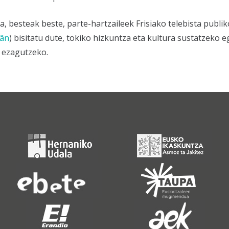
a, besteak beste, parte-hartzaileek Frisiako telebista publi
lân
) bisitatu dute, tokiko hizkuntza eta kultura sustatzeko 
a ezagutzeko.