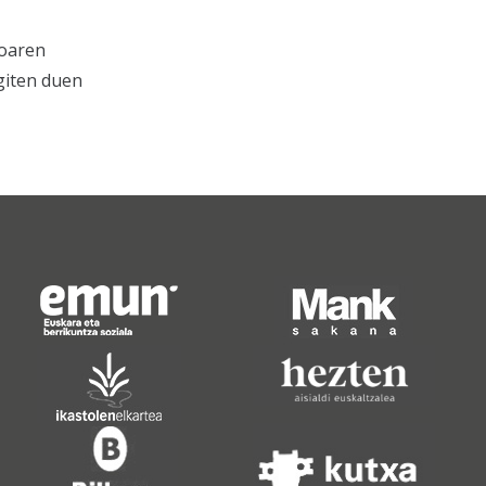
koaren
egiten duen