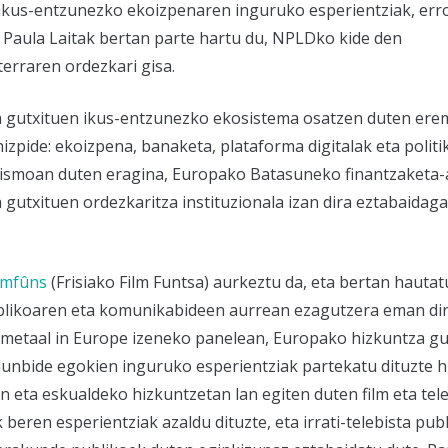
 ikus-entzunezko ekoizpenaren inguruko esperientziak, err
. Paula Laitak bertan parte hartu du, NPLDko kide den
terraren ordezkari gisa.
a gutxituen ikus-entzunezko ekosistema osatzen duten er
izpide: ekoizpena, banaketa, plataforma digitalak eta politi
urismoan duten eragina, Europako Batasuneko finantzaketa
 gutxituen ordezkaritza instituzionala izan dira eztabaidaga
ilmfûns
(Frisiako Film Funtsa) aurkeztu da, eta bertan hauta
blikoaren eta komunikabideen aurrean ezagutzera eman di
mmetaal in Europe
izeneko panelean, Europako hizkuntza gu
unbide egokien inguruko esperientziak partekatu dituzte hi
n eta eskualdeko hizkuntzetan lan egiten duten film eta tele
 beren esperientziak azaldu dituzte, eta irrati-telebista pub