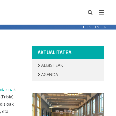
EU
ES
EN
FR
AKTUALITATEA
ALBISTEAK
AGENDA
ndazioa
k
Frisia),
dizioak
, eta