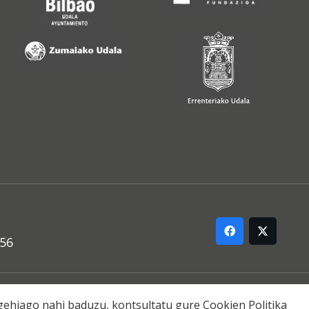
556
ARREMANA
o gehiago nahi baduzu, kontsultatu gure
Cookien Politika