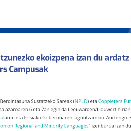
ntzunezko ekoizpena izan du ardatz
ers Campusak
Berdintasuna Sustatzeko Sareak (
NPLD
) eta
Coppieters Fu
 azaroaren 6 eta 7an egin da Leeuwarden/Ljouwert hirian (
val
aren eta Frisiako Gobernuaren laguntzarekin. Aurtengo e
tion on Regional and Minority Languages
”
izenburua izan du