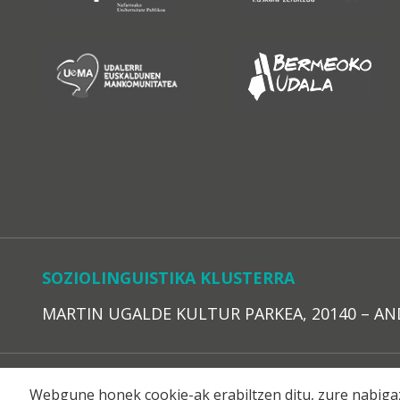
SOZIOLINGUISTIKA KLUSTERRA
MARTIN UGALDE KULTUR PARKEA, 20140 – ANDOAI
LEGE O
Webgune honek cookie-ak erabiltzen ditu, zure nabigaz