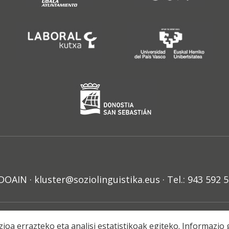
N · kluster@soziolinguistika.eus · Tel.: 943 592 
HARRA
PRIBATUTASUN POLITIKA
COOKIE-EN POLITIKA
H
ioa errazteko eta analisi estatistikoak egiteko. Informazi