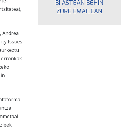
rte-
BI ASTEAN BEHIN
tsitatea),
ZURE EMAILEAN
, Andrea
ity Issues
 aurkeztu
o erronkak
zeko
 in
lataforma
untza
mmetaal
izleek