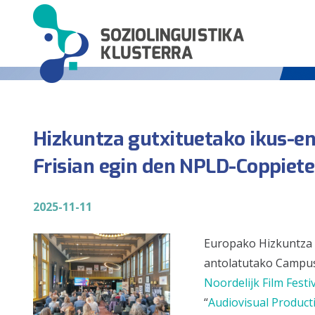
Hizkuntza gutxituetako ikus-e
Frisian egin den NPLD-Coppiet
2025-11-11
Europako Hizkuntza 
antolatutako Campusa
Noordelijk Film Festi
“
Audiovisual Produc