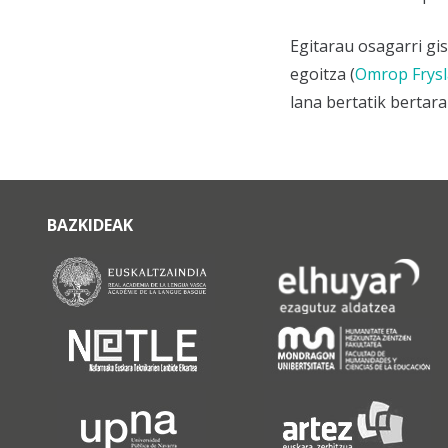
Egitarau osagarri gis
egoitza (
Omrop Frys
lana bertatik bertar
BAZKIDEAK