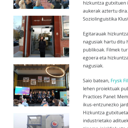
hizkuntza gutxituen
aukerak aztertu dira
Soziolinguistika Klus
Egitarauak hizkuntz
nagusiak hartu ditu h
publikoak. Filmek t
egoera eta hizkuntza
nagusiak.
Saio batean,
Frysk F
lehen proiektuak pu
Practices Panel: Me
ikus-entzunezko jard
Hizkuntza gutxitueta
industrietako adituek