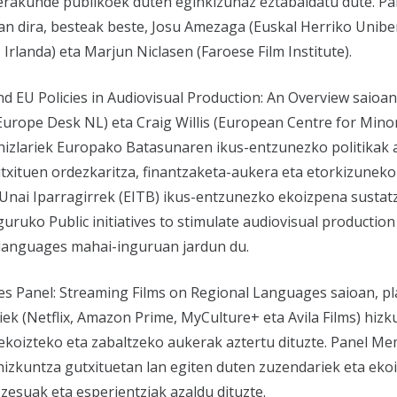
 erakunde publikoek duten eginkizunaz eztabaidatu dute. Pa
zan dira, besteak beste, Josu Amezaga (Euskal Herriko Uniber
Irlanda) eta Marjun Niclasen (Faroese Film Institute).
d EU Policies in Audiovisual Production: An Overview
saioan
 Europe Desk NL
) eta Craig Willis (
European Centre for Minor
 hizlariek Europako Batasunaren ikus-entzunezko politikak
utxituen ordezkaritza, finantzaketa-aukera eta etorkizunek
Unai Iparragirrek (
EITB
) ikus-entzunezko ekoizpena sustat
nguruko
Public initiatives to stimulate audiovisual production
 languages
mahai-inguruan jardun du.
ces Panel: Streaming Films on Regional Languages
saioan, p
ek (Netflix, Amazon Prime, MyCulture+ eta Avila Films) hizk
ekoizteko eta zabaltzeko aukerak aztertu dituzte.
Panel Me
hizkuntza gutxituetan lan egiten duten zuzendariek eta eko
esuak eta esperientziak azaldu dituzte.