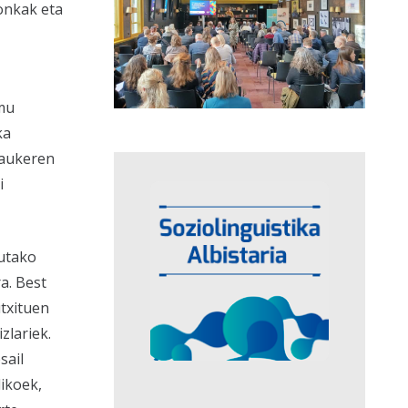
onkak eta
emu
ka
-aukeren
i
tutako
ra.
Best
txituen
zlariek.
sail
likoek,