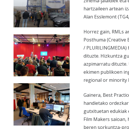
zinema-jaialdiek eta
hartzaileen artean i
Alan Esslemont (TG4, 
Horrez gain,
RMLs an
Posthuma (
Creative
/ PLURILINGMEDIA
)
dituzte. Hizkuntza g
azpimarratu dituzte. 
ekimen publikoen i
regional or minority
Gainera,
Best Practi
handietako ordezkari
gutxituetan edukiak 
Film Makers
saioan, 
beren sorkuntza-proz