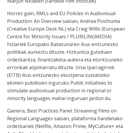
Marjun Niclasen (Faroese Film Institute).
Horrez gain,
RMLs and EU Policies in Audiovisual
Production: An Overview
saioan, Andrea Posthuma
(
Creative Europe Desk NL
) eta Craig Willis (
European
Centre for Minority Issues / PLURILINGMEDIA
)
hizlariek Europako Batasunaren ikus-entzunezko
politikak aurkeztu dituzte. Hizkuntza gutxituen
ordezkaritza, finantzaketa-aukera eta etorkizuneko
erronkak azpimarratu dituzte. Unai Iparragirrek
(
EITB
) ikus-entzunezko ekoizpena sustatzeko
ekimen publikoen inguruko
Public initiatives to
stimulate audiovisual production in regional or
minority languages
mahai-inguruan jardun du.
Gainera,
Best Practices Panel: Streaming Films on
Regional Languages
saioan, plataforma handietako
ordezkariek (Netflix, Amazon Prime, MyCulture+ eta