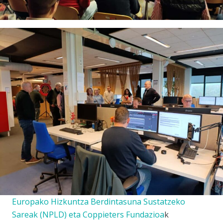
Europako Hizkuntza Berdintasuna Sustatzeko
Sareak (
NPLD
) eta
Coppieters Fundazioa
k