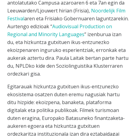
antolatutako Campusa azaroaren 6 eta 7an egin da
Leeuwarden/Ljouwert hirian (Frisia),
Noordelijk Film
Festival
aren eta Frisiako Gobernuaren laguntzarekin.
Aurtengo edizioak
“
Audiovisual Production on
Regional and Minority Languages
”
izenburua izan
du, eta hizkuntza gutxituen ikus-entzunezko
ekoizpenaren inguruko esperientziak, erronkak eta
aukerak aztertu dira. Paula Laitak bertan parte hartu
du, NPLDko kide den Soziolinguistika Klusterraren
ordezkari gisa.
Egitarauak hizkuntza gutxituen ikus-entzunezko
ekosistema osatzen duten eremu nagusiak hartu
ditu hizpide: ekoizpena, banaketa, plataforma
digitalak eta politika publikoak. Filmek turismoan
duten eragina, Europako Batasuneko finantzaketa-
aukeren egoera eta hizkuntza gutxituen
ordezkaritza instituzionala izan dira eztabaidagai