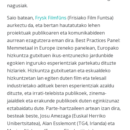
nagusiak.
Saio batean,
Frysk Filmfûns
(Frisiako Film Funtsa)
aurkeztu da, eta bertan hautatutako lehen
proiektuak publikoaren eta komunikabideen
aurrean ezagutzera eman dira.
Best Practices Panel:
Memmetaal in Europe
izeneko panelean, Europako
hizkuntza gutxituen ikus-entzunezko jardunbide
egokien inguruko esperientziak partekatu dituzte
hizlariek. Hizkuntza gutxituetan eta eskualdeko
hizkuntzetan lan egiten duten film eta telesail
industrietako adituek beren esperientziak azaldu
dituzte, eta irrati-telebista publikoek, zinema-
jaialdiek eta erakunde publikoek duten eginkizunaz
eztabaidatu dute. Parte-hartzaileen artean izan dira,
besteak beste, Josu Amezaga (Euskal Herriko
Unibertsitatea), Alan Esslemont (TG4, Irlanda) eta