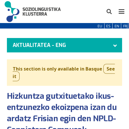
EU
ES
EN
FR
AKTUALITATEA - ENG
This section is only available in Basque
See
it
Hizkuntza gutxituetako ikus-
entzunezko ekoizpena izan du
ardatz Frisian egin den NPLD-