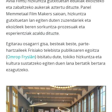
Avila Films) hizkuntza gutxituetan edukiak ekoizteko
eta zabaltzeko aukerak aztertu dituzte.
Panel
Memmetaal Film Makers
saioan, hizkuntza
gutxituetan lan egiten duten zuzendariek eta
ekoizleek beren sorkuntza-prozesuak eta
esperientziak azaldu dituzte.
Egitarau osagarri gisa, besteak beste, parte-
hartzaileek Frisiako telebista publikoaren egoitza
(
Omrop Fryslân
) bisitatu dute, tokiko hizkuntza eta
kultura sustatzeko egiten duen lana bertatik bertara
ezagutzeko.