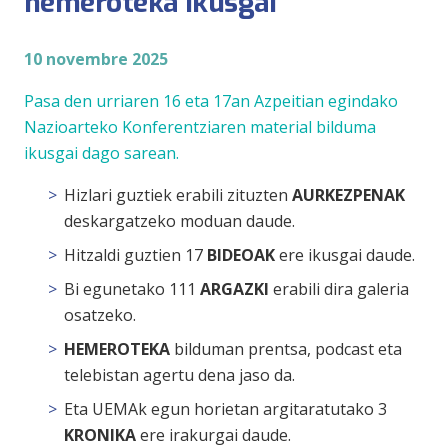
hemeroteka ikusgai
10 novembre 2025
Pasa den urriaren 16 eta 17an Azpeitian egindako
Nazioarteko Konferentziaren
material bilduma
ikusgai
dago sarean.
Hizlari guztiek erabili zituzten
AURKEZPENAK
deskargatzeko moduan daude.
Hitzaldi guztien 17
BIDEOAK
ere ikusgai daude.
Bi egunetako 111
ARGAZKI
erabili dira galeria
osatzeko.
HEMEROTEKA
bilduman prentsa, podcast eta
telebistan agertu dena jaso da.
Eta UEMAk egun horietan argitaratutako 3
KRONIKA
ere irakurgai daude.