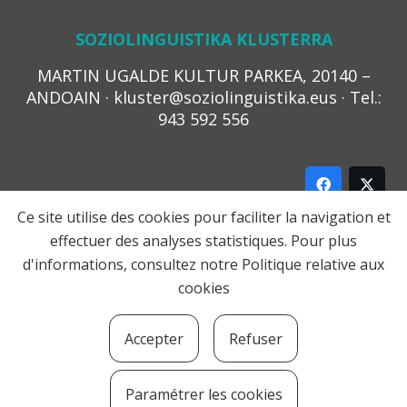
SOZIOLINGUISTIKA KLUSTERRA
MARTIN UGALDE KULTUR PARKEA, 20140 –
ANDOAIN · kluster@soziolinguistika.eus · Tel.:
943 592 556
Ce site utilise des cookies pour faciliter la navigation et
effectuer des analyses statistiques. Pour plus
LEGE OHARRA
d'informations, consultez notre
Politique relative aux
PRIBATUTASUN POLITIKA
cookies
COOKIE-EN POLITIKA
HARREMANA
Accepter
Refuser
© 2021 Soziolinguistika Klusterra
Paramétrer les cookies