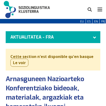
EU
ES
EN
FR
AKTUALITATEA - FRA
Cette section n'est disponible qu'en basque
Le voir
Arnasguneen Nazioarteko
Konferentziako bideoak,
materialak, argazkiak eta