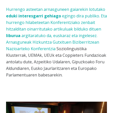
Hurrengo asteetan arnasguneen gaiarekin lotutako
eduki interesgarri gehiago
egingo dira publiko. Eta
hurrengo hilabeteetan Konferentziako zenbait
hitzalditan oinarritutako artikuluak bilduko dituen
liburua
argitaratuko da, euskaraz eta ingelesez.
Arnasguneak Hizkuntza Gutxituen Biziberritzean
Nazioarteko Konferentzia
Soziolinguistika
Klusterrak, UEMAk, UEUk eta Coppieters Fundazioak
antolatu dute, Azpeitiko Udalaren, Gipuzkoako Foru
Aldundiaren, Eusko Jaurlaritzaren eta Europako
Parlamentuaren babesarekin.