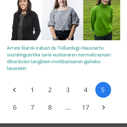
Arrate Illarok irabazi du Txillardegi-Hausnartu
soziolinguistika saria euskararen normalizazioan
diharduten langileen motibazioaren gaineko
lanarekin
1
2
3
4
5
6
7
8
…
17