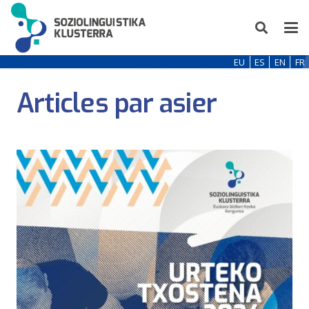
EU
ES
EN
FR
Articles par asier