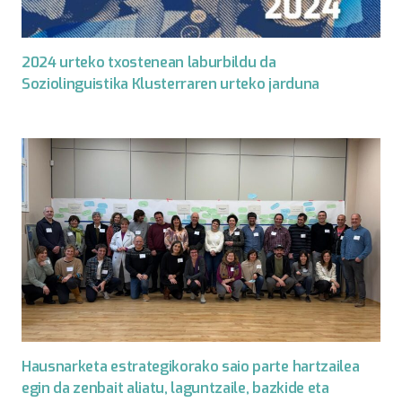
2024 urteko txostenean laburbildu da
Soziolinguistika Klusterraren urteko jarduna
Hausnarketa estrategikorako saio parte hartzailea
egin da zenbait aliatu, laguntzaile, bazkide eta