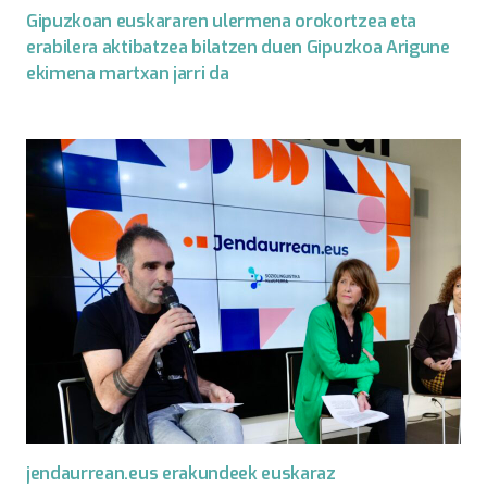
Gipuzkoan euskararen ulermena orokortzea eta
erabilera aktibatzea bilatzen duen Gipuzkoa Arigune
ekimena martxan jarri da
jendaurrean.eus erakundeek euskaraz