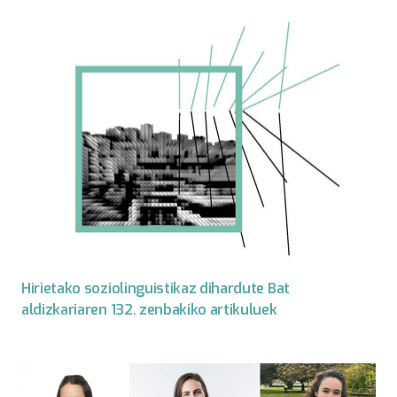
Hirietako soziolinguistikaz dihardute Bat
aldizkariaren 132. zenbakiko artikuluek