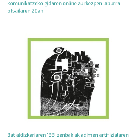
komunikatzeko gidaren online aurkezpen laburra
otsailaren 20an
Bat aldizkariaren 133. zenbakiak adimen artifizialaren