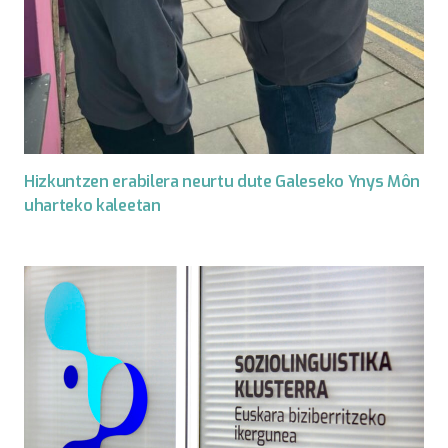
Hizkuntzen erabilera neurtu dute Galeseko Ynys Môn
uharteko kaleetan