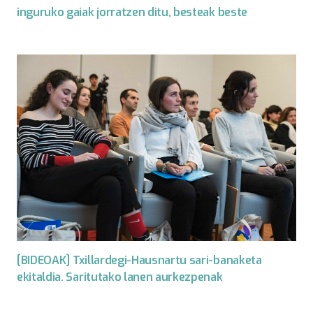
inguruko gaiak jorratzen ditu, besteak beste
[BIDEOAK] Txillardegi-Hausnartu sari-banaketa
ekitaldia. Saritutako lanen aurkezpenak