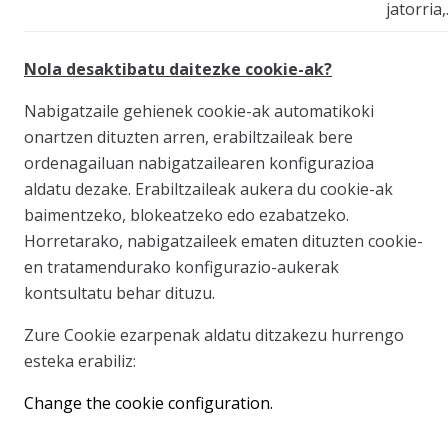
jatorria
Nola desaktibatu daitezke cookie-ak?
Nabigatzaile gehienek cookie-ak automatikoki
onartzen dituzten arren, erabiltzaileak bere
ordenagailuan nabigatzailearen konfigurazioa
aldatu dezake. Erabiltzaileak aukera du cookie-ak
baimentzeko, blokeatzeko edo ezabatzeko.
Horretarako, nabigatzaileek ematen dituzten cookie-
en tratamendurako konfigurazio-aukerak
kontsultatu behar dituzu.
Zure Cookie ezarpenak aldatu ditzakezu hurrengo
esteka erabiliz:
Change the cookie configuration.