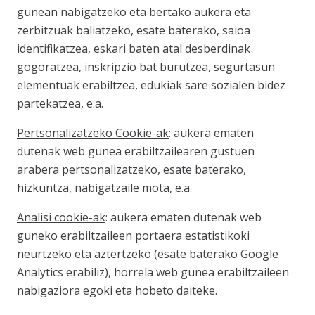
gunean nabigatzeko eta bertako aukera eta
zerbitzuak baliatzeko, esate baterako, saioa
identifikatzea, eskari baten atal desberdinak
gogoratzea, inskripzio bat burutzea, segurtasun
elementuak erabiltzea, edukiak sare sozialen bidez
partekatzea, e.a.
Pertsonalizatzeko Cookie-ak
: aukera ematen
dutenak web gunea erabiltzailearen gustuen
arabera pertsonalizatzeko, esate baterako,
hizkuntza, nabigatzaile mota, e.a.
Analisi cookie-ak
: aukera ematen dutenak web
guneko erabiltzaileen portaera estatistikoki
neurtzeko eta aztertzeko (esate baterako Google
Analytics erabiliz), horrela web gunea erabiltzaileen
nabigaziora egoki eta hobeto daiteke.