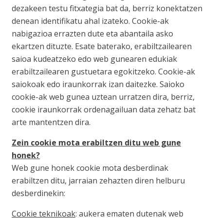
dezakeen testu fitxategia bat da, berriz konektatzen
denean identifikatu ahal izateko. Cookie-ak
nabigazioa errazten dute eta abantaila asko
ekartzen dituzte. Esate baterako, erabiltzailearen
saioa kudeatzeko edo web gunearen edukiak
erabiltzailearen gustuetara egokitzeko. Cookie-ak
saiokoak edo iraunkorrak izan daitezke. Saioko
cookie-ak web gunea uztean urratzen dira, berriz,
cookie iraunkorrak ordenagailuan data zehatz bat
arte mantentzen dira.
Zein cookie mota erabiltzen ditu web gune
honek?
Web gune honek cookie mota desberdinak
erabiltzen ditu, jarraian zehazten diren helburu
desberdinekin:
Cookie teknikoak
: aukera ematen dutenak web