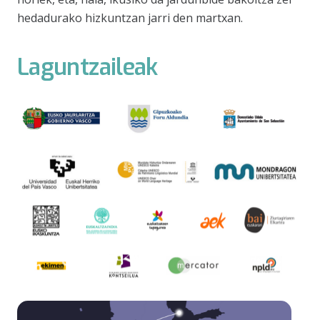
hedadurako hizkuntzan jarri den martxan.
Laguntzaileak