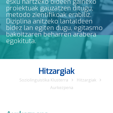
esku hartzeko bideen gaineko
proiektuak gauzatzen ditugu,
metodo zientifikoak erabiliz.
Diziplina anitzeko lantaldeen
bidez lan egiten dugu, egitasmo
bakoitzaren beharren arabera
egokituta.
Hitzargiak
Soziolinguistika Klusterra
Hitzargiak
Aurkezpena