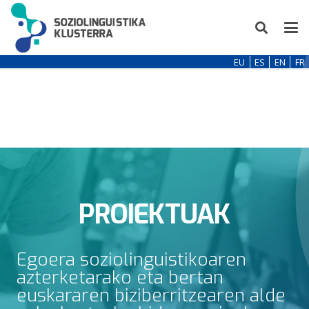
EU
ES
EN
FR
PROIEKTUAK
Egoera soziolinguistikoaren
azterketarako eta bertan
euskararen biziberritzearen alde