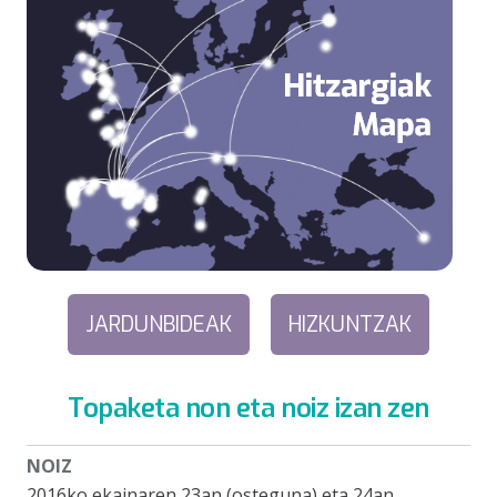
JARDUNBIDEAK
HIZKUNTZAK
Topaketa non eta noiz izan zen
NOIZ
2016ko ekainaren 23an (osteguna) eta 24an