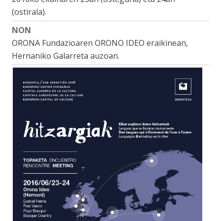
(ostirala).
NON
ORONA Fundazioaren ORONO IDEO eraikinean,
Hernaniko Galarreta auzoan.