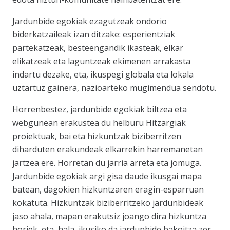
Jardunbide egokiak ezagutzeak ondorio
biderkatzaileak izan ditzake: esperientziak
partekatzeak, besteengandik ikasteak, elkar
elikatzeak eta laguntzeak ekimenen arrakasta
indartu dezake, eta, ikuspegi globala eta lokala
uztartuz gainera, nazioarteko mugimendua sendotu.
Horrenbestez, jardunbide egokiak biltzea eta
webgunean erakustea du helburu Hitzargiak
proiektuak, bai eta hizkuntzak biziberritzen
diharduten erakundeak elkarrekin harremanetan
jartzea ere. Horretan du jarria arreta eta jomuga.
Jardunbide egokiak argi gisa daude ikusgai mapa
batean, dagokien hizkuntzaren eragin-esparruan
kokatuta. Hizkuntzak biziberritzeko jardunbideak
jaso ahala, mapan erakutsiz joango dira hizkuntza
horiek, eta, hala, ikusiko da jardunbide bakoitza zer