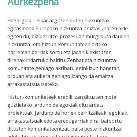
Aurkezpena
Hitzargiak – Elkar argitzen duten hizkuntzak
egitasmoak Europako hizkuntza-aniztasunaren alde
egiten du, biziberritze-prozesuan murgilduta dauden
hizkuntza- eta hiztun-komunitateen arteko
harreman berriak sortu eta jadanik existitzen
direnak indartuko baititu. Zenbat eta hizkuntza-
komunitate gehiago aktibatu eginkizun honetan,
orduan eta aukera gehiago izango da emaitza
arrakastatsua izateko.
Hiztun-komunitateek erabili izan dituzten mota
guztietako jardunbide egokiak ditu ardatz
proiektuak. Jardunbide horiek berritzaileak, egokiak,
arrakastatsuak edota eredugarriak dira, bai sortu
dituzten komunitateentzat, baita beste hizkuntza-
edota hiztun-komunitate hainbatentzat ere.