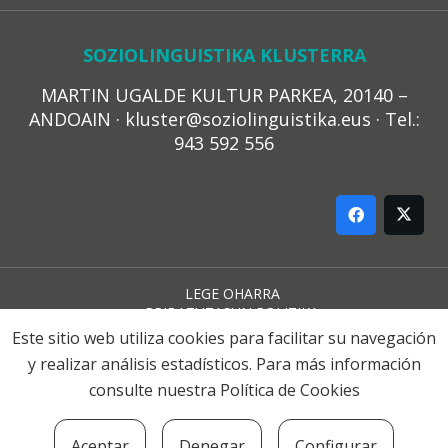
SOZIOLINGUISTIKA KLUSTERRA
MARTIN UGALDE KULTUR PARKEA, 20140 –
ANDOAIN · kluster@soziolinguistika.eus · Tel.:
943 592 556
LEGE OHARRA
PRIBATUTASUN POLITIKA
COOKIE-EN POLITIKA
Este sitio web utiliza cookies para facilitar su navegación
HARREMANA
y realizar análisis estadísticos. Para más información
consulte nuestra
Política de Cookies
© 2021 Soziolinguistika Klusterra
Aceptar
Denegar
Configurar