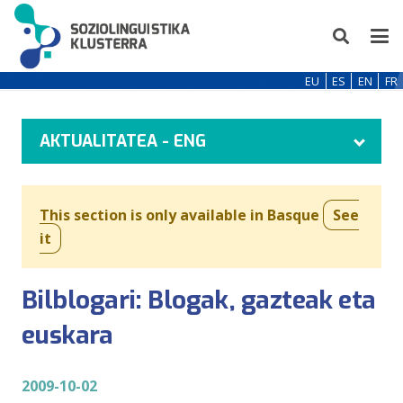
EU
ES
EN
FR
AKTUALITATEA - ENG
This section is only available in Basque
See
it
Bilblogari: Blogak, gazteak eta
euskara
2009-10-02