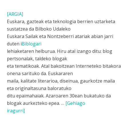
[ARGIA]
Euskara, gazteak eta teknologia berrien uztarketa
sustatzea da Bilboko Udaleko
Euskara Sailak eta Nontzeberri atariak abian jarri
duten i
Biblogari
lehiaketaren helburua. Hiru atal izango ditu: blog
pertsonalak, taldeko blogak
eta tematikoak. Atal bakoitzean Interneteko bitakora
onena sarituko da. Euskararen
maila, kalitate literarioa, diseinua, gaurkotze maila
eta originaltasuna baloratuko
ditu epaimahaiak. Azaroaren 30ean bukatuko da
blogak aurkezteko epea. …
[Gehiago
iragurri]