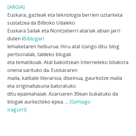
[ARGIA]
Euskara, gazteak eta teknologia berrien uztarketa
sustatzea da Bilboko Udaleko
Euskara Sailak eta Nontzeberri atariak abian jarri
duten i
Biblogari
lehiaketaren helburua. Hiru atal izango ditu: blog
pertsonalak, taldeko blogak
eta tematikoak. Atal bakoitzean Interneteko bitakora
onena sarituko da. Euskararen
maila, kalitate literarioa, diseinua, gaurkotze maila
eta originaltasuna baloratuko
ditu epaimahaiak. Azaroaren 30ean bukatuko da
blogak aurkezteko epea. …
[Gehiago
iragurri]