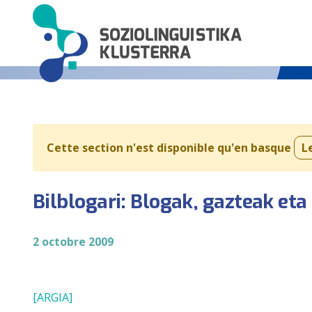
Cette section n'est disponible qu'en basque
L
Bilblogari: Blogak, gazteak eta
2 octobre 2009
[ARGIA]