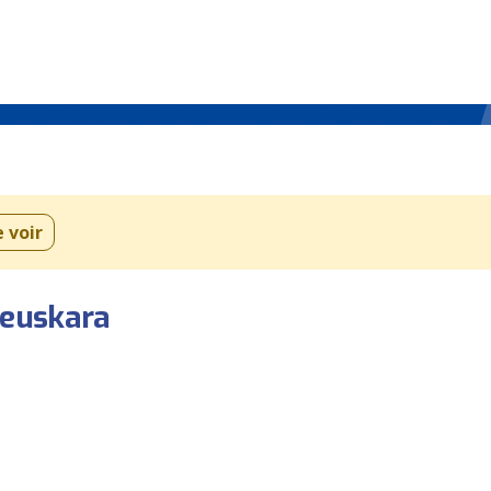
e voir
 euskara