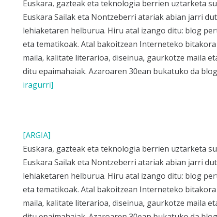
Euskara, gazteak eta teknologia berrien uztarketa s
Euskara Sailak eta Nontzeberri atariak abian jarri dut
lehiaketaren helburua. Hiru atal izango ditu: blog pe
eta tematikoak. Atal bakoitzean Interneteko bitakor
maila, kalitate literarioa, diseinua, gaurkotze maila 
ditu epaimahaiak. Azaroaren 30ean bukatuko da blo
iragurri]
[ARGIA]
Euskara, gazteak eta teknologia berrien uztarketa s
Euskara Sailak eta Nontzeberri atariak abian jarri dut
lehiaketaren helburua. Hiru atal izango ditu: blog pe
eta tematikoak. Atal bakoitzean Interneteko bitakor
maila, kalitate literarioa, diseinua, gaurkotze maila 
ditu epaimahaiak. Azaroaren 30ean bukatuko da blo