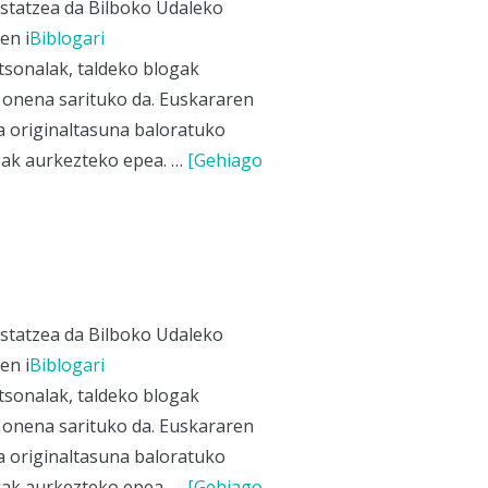
ustatzea da Bilboko Udaleko
en i
Biblogari
rtsonalak, taldeko blogak
a onena sarituko da. Euskararen
eta originaltasuna baloratuko
gak aurkezteko epea. …
[Gehiago
ustatzea da Bilboko Udaleko
en i
Biblogari
rtsonalak, taldeko blogak
a onena sarituko da. Euskararen
eta originaltasuna baloratuko
gak aurkezteko epea. …
[Gehiago