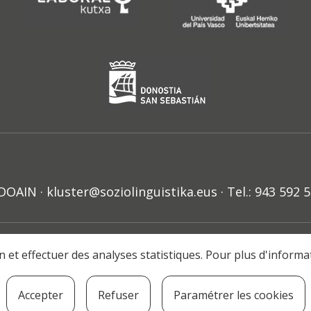
N · kluster@soziolinguistika.eus · Tel.: 943 592 
HARRA
PRIBATUTASUN POLITIKA
COOKIE-EN POLITIKA
H
ion et effectuer des analyses statistiques. Pour plus d'inform
© 2021 Soziolinguistika Klusterra
Accepter
Refuser
Paramétrer les cookies