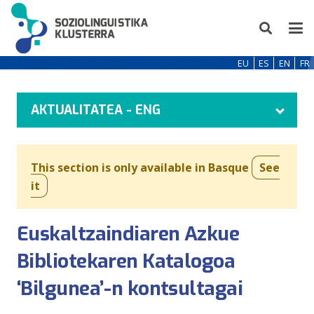
EU
ES
EN
FR
AKTUALITATEA - ENG
This section is only available in Basque
See
it
Euskaltzaindiaren Azkue
Bibliotekaren Katalogoa
‘Bilgunea’-n kontsultagai