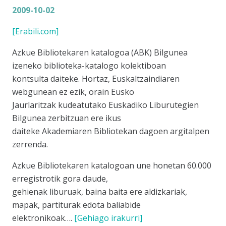
2009-10-02
[Erabili.com]
Azkue Bibliotekaren katalogoa (ABK) Bilgunea
izeneko biblioteka-katalogo kolektiboan
kontsulta daiteke. Hortaz, Euskaltzaindiaren
webgunean ez ezik, orain Eusko
Jaurlaritzak kudeatutako Euskadiko Liburutegien
Bilgunea zerbitzuan ere ikus
daiteke Akademiaren Bibliotekan dagoen argitalpen
zerrenda.
Azkue Bibliotekaren katalogoan une honetan 60.000
erregistrotik gora daude,
gehienak liburuak, baina baita ere aldizkariak,
mapak, partiturak edota baliabide
elektronikoak….
[Gehiago irakurri]