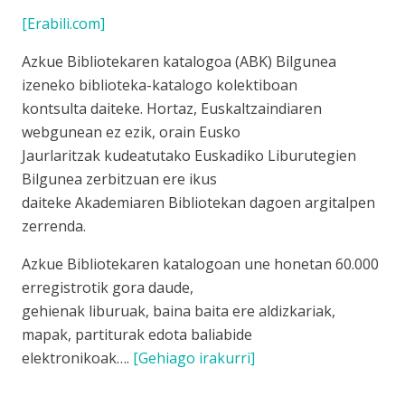
[Erabili.com]
Azkue Bibliotekaren katalogoa (ABK) Bilgunea
izeneko biblioteka-katalogo kolektiboan
kontsulta daiteke. Hortaz, Euskaltzaindiaren
webgunean ez ezik, orain Eusko
Jaurlaritzak kudeatutako Euskadiko Liburutegien
Bilgunea zerbitzuan ere ikus
daiteke Akademiaren Bibliotekan dagoen argitalpen
zerrenda.
Azkue Bibliotekaren katalogoan une honetan 60.000
erregistrotik gora daude,
gehienak liburuak, baina baita ere aldizkariak,
mapak, partiturak edota baliabide
elektronikoak….
[Gehiago irakurri]