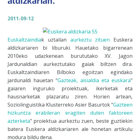
aldizkarian.
2011-09-12
Euskaltzaindia
k uztailan
aurkeztu zituen
Euskera
aldizkariaren bi liburuki. Hauetako bigarrenean
2010eko udazkenean burututako
XV. Jagon
Jardunaldia
n aurkeztutako gaiak biltzen dira.
Euskaltzaindia
ren Bilboko egoitzan egindako
jardunaldi hauetan "
Gazteak, aisialdia eta euskara
"
gaiaren inguruko proiektuak, ikerketak eta
hausnarketak plazaratu ziren. Horien artean,
Soziolinguistika Kluster
reko Asier Basurtok "
Gazteen
hizkuntza erabileran eragiten duten faktoreen
azterketa
" proiektua aurkeztu zuen, beste guztiekin
batera
Euskera
aldizkariaren ale honetan artikulu
modura bildu dena.