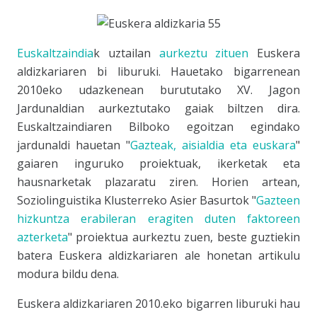
Euskaltzaindia
k uztailan
aurkeztu zituen
Euskera
aldizkariaren bi liburuki. Hauetako bigarrenean
2010eko udazkenean burututako
XV. Jagon
Jardunaldia
n aurkeztutako gaiak biltzen dira.
Euskaltzaindia
ren Bilboko egoitzan egindako
jardunaldi hauetan "
Gazteak, aisialdia eta euskara
"
gaiaren inguruko proiektuak, ikerketak eta
hausnarketak plazaratu ziren. Horien artean,
Soziolinguistika Kluster
reko Asier Basurtok "
Gazteen
hizkuntza erabileran eragiten duten faktoreen
azterketa
" proiektua aurkeztu zuen, beste guztiekin
batera
Euskera
aldizkariaren ale honetan artikulu
modura bildu dena.
Euskera
aldizkariaren 2010.eko bigarren liburuki hau