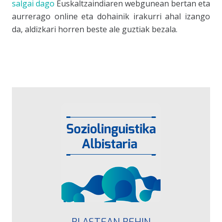
salgai dago
Euskaltzaindia
ren webgunean bertan eta
aurrerago online eta dohainik irakurri ahal izango
da, aldizkari horren beste ale guztiak bezala.