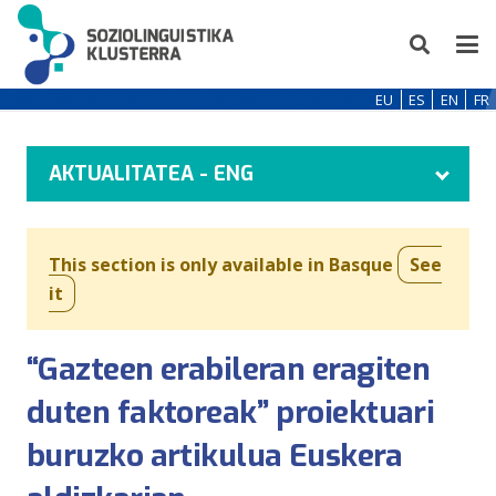
EU
ES
EN
FR
AKTUALITATEA - ENG
This section is only available in Basque
See
it
“Gazteen erabileran eragiten
duten faktoreak” proiektuari
buruzko artikulua Euskera