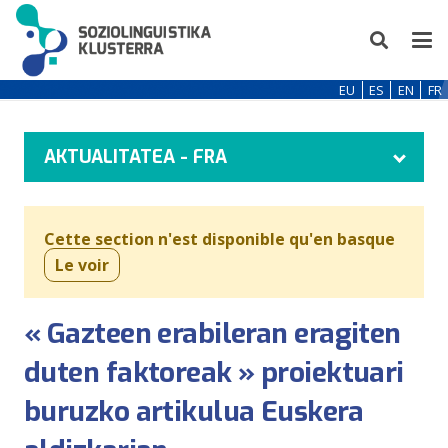
EU
ES
EN
FR
AKTUALITATEA - FRA
Cette section n'est disponible qu'en basque
Le voir
« Gazteen erabileran eragiten
duten faktoreak » proiektuari
buruzko artikulua Euskera