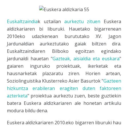
Euskaltzaindia
k uztailan
aurkeztu zituen
Euskera
aldizkariaren bi liburuki. Hauetako bigarrenean
2010eko udazkenean burututako
XV. Jagon
Jardunaldia
n aurkeztutako gaiak biltzen dira.
Euskaltzaindia
ren Bilboko egoitzan egindako
jardunaldi hauetan "
Gazteak, aisialdia eta euskara
"
gaiaren inguruko proiektuak, ikerketak eta
hausnarketak plazaratu ziren. Horien artean,
Soziolinguistika Kluster
reko Asier Basurtok "
Gazteen
hizkuntza erabileran eragiten duten faktoreen
azterketa
" proiektua aurkeztu zuen, beste guztiekin
batera
Euskera
aldizkariaren ale honetan artikulu
modura bildu dena.
Euskera
aldizkariaren 2010.eko bigarren liburuki hau