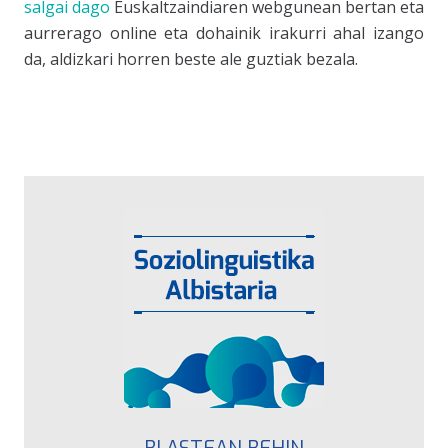
salgai dago
Euskaltzaindia
ren webgunean bertan eta
aurrerago online eta dohainik irakurri ahal izango
da, aldizkari horren beste ale guztiak bezala.