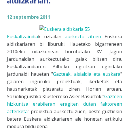
aldizkarian.
12 septembre 2011
Euskaltzaindia
k uztailan
aurkeztu zituen
Euskera
aldizkariaren bi liburuki. Hauetako bigarrenean
2010eko udazkenean burututako
XV. Jagon
Jardunaldia
n aurkeztutako gaiak biltzen dira.
Euskaltzaindia
ren Bilboko egoitzan egindako
jardunaldi hauetan "
Gazteak, aisialdia eta euskara
"
gaiaren inguruko proiektuak, ikerketak eta
hausnarketak plazaratu ziren. Horien artean,
Soziolinguistika Kluster
reko Asier Basurtok "
Gazteen
hizkuntza erabileran eragiten duten faktoreen
azterketa
" proiektua aurkeztu zuen, beste guztiekin
batera
Euskera
aldizkariaren ale honetan artikulu
modura bildu dena.