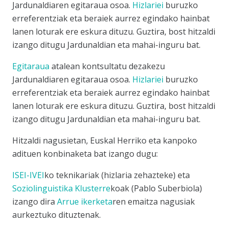
Jardunaldiaren egitaraua osoa.
Hizlariei
buruzko
erreferentziak eta beraiek aurrez egindako hainbat
lanen loturak ere eskura dituzu. Guztira, bost hitzaldi
izango ditugu Jardunaldian eta mahai-inguru bat.
Egitaraua
atalean kontsultatu dezakezu
Jardunaldiaren egitaraua osoa.
Hizlariei
buruzko
erreferentziak eta beraiek aurrez egindako hainbat
lanen loturak ere eskura dituzu. Guztira, bost hitzaldi
izango ditugu Jardunaldian eta mahai-inguru bat.
Hitzaldi nagusietan, Euskal Herriko eta kanpoko
adituen konbinaketa bat izango dugu:
ISEI-IVEI
ko teknikariak (hizlaria zehazteke) eta
Soziolinguistika Klusterre
koak (Pablo Suberbiola)
izango dira
Arrue ikerketa
ren emaitza nagusiak
aurkeztuko dituztenak.