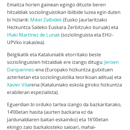
Emaitza horien gainean egingo dituzte beren
hitzaldiak soziolinguistikan ibilbide luzea egin duten
bi hizlarik:
Mikel Zalbidek
(Eusko Jaurlaritzako
Hezkuntza Saileko Euskara Zerbitzuko buruak) eta
Iñaki Martínez de Lunak
(soziolinguista eta EHU-
UPVko irakaslea).
Belgikatik eta Kataluniatik etorritako beste
soziolinguisten hitzaldiak ere izango ditugu:
Jeroen
Darquennes
-ena (Europako hizkuntza gutxituen
azterketan eta soziolinguistika teorikoan aditua) eta
Xavier Vila
rena (Kataluniako eskola giroko hizkuntza
erabileran espezialista).
Eguerdian bi orduko tartea izango da bazkaritarako,
14’00etan hasita (aurten bazkaria ez da
Jardunaldiaren baitan eskainiko) eta 16’00etan
ekingo zaio bazkalosteko saioari, mahai-