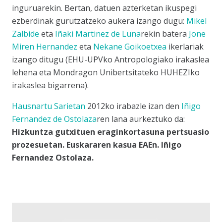
inguruarekin. Bertan, datuen azterketan ikuspegi
ezberdinak gurutzatzeko aukera izango dugu:
Mikel
Zalbide
eta
Iñaki Martinez de Luna
rekin batera
Jone
Miren Hernandez
eta
Nekane Goikoetxea
ikerlariak
izango ditugu (EHU-UPVko Antropologiako irakaslea
lehena eta Mondragon Unibertsitateko HUHEZIko
irakaslea bigarrena).
Hausnartu Sarietan
2012ko irabazle izan den
Iñigo
Fernandez de Ostolaza
ren lana aurkeztuko da:
Hizkuntza gutxituen eraginkortasuna pertsuasio
prozesuetan. Euskararen kasua EAEn.
Iñigo
Fernandez Ostolaza.