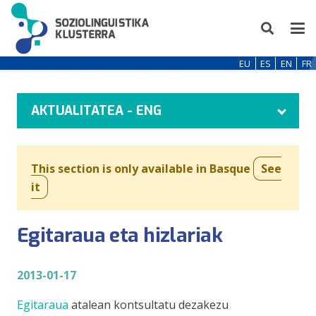
EU
ES
EN
FR
AKTUALITATEA - ENG
This section is only available in Basque
See
it
Egitaraua eta hizlariak
2013-01-17
Egitaraua
atalean kontsultatu dezakezu