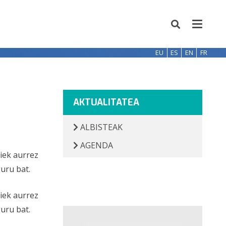
EU
ES
EN
FR
AKTUALITATEA
ALBISTEAK
AGENDA
iek aurrez
uru bat.
iek aurrez
uru bat.