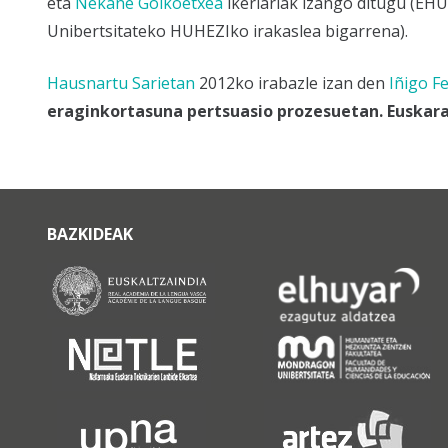
eta
Nekane Goikoetxea
ikerlariak izango ditugu (E
Unibertsitateko HUHEZIko irakaslea bigarrena).
Hausnartu Sarietan
2012ko irabazle izan den
Iñigo F
eraginkortasuna pertsuasio prozesuetan. Euskar
BAZKIDEAK