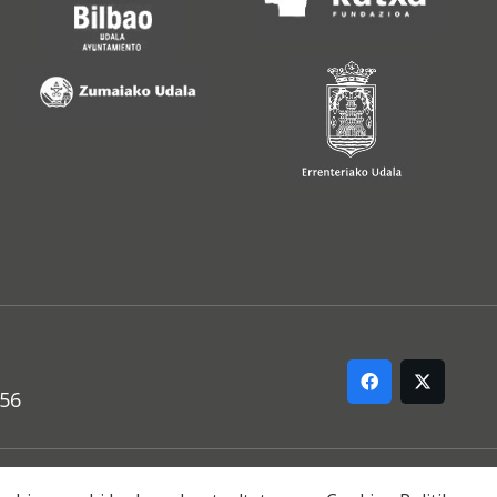
556
ARREMANA