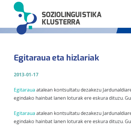
Egitaraua eta hizlariak
2013-01-17
Egitaraua
atalean kontsultatu dezakezu Jardunaldiar
egindako hainbat lanen loturak ere eskura dituzu. Guz
Egitaraua
atalean kontsultatu dezakezu Jardunaldiar
egindako hainbat lanen loturak ere eskura dituzu. Guz