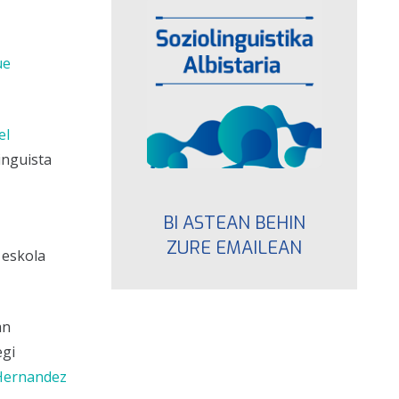
ue
el
inguista
BI ASTEAN BEHIN
ZURE EMAILEAN
 eskola
an
egi
Hernandez