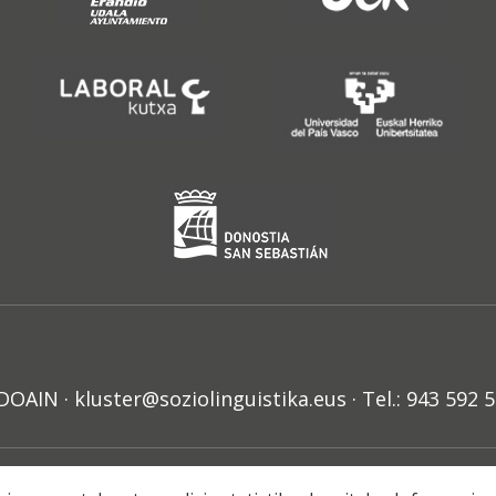
N · kluster@soziolinguistika.eus · Tel.: 943 592 
HARRA
PRIBATUTASUN POLITIKA
COOKIE-EN POLITIKA
H