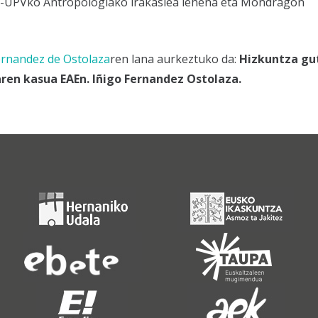
HU-UPVko Antropologiako irakaslea lehena eta Mondragon
ernandez de Ostolaza
ren lana aurkeztuko da:
Hizkuntza gu
aren kasua EAEn.
Iñigo Fernandez Ostolaza.