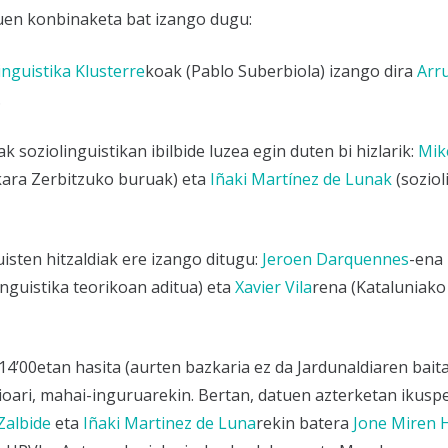
tuen konbinaketa bat izango dugu:
inguistika Klusterre
koak (Pablo Suberbiola) izango dira
Arr
.
 soziolinguistikan ibilbide luzea egin duten bi hizlarik:
Mik
kara Zerbitzuko buruak) eta
Iñaki Martínez de Lunak
(soziol
uisten hitzaldiak ere izango ditugu:
Jeroen Darquennes
-ena
nguistika teorikoan aditua) eta
Xavier Vila
rena (Kataluniako
14’00etan hasita (aurten bazkaria ez da Jardunaldiaren bait
ioari, mahai-inguruarekin. Bertan, datuen azterketan ikusp
Zalbide
eta
Iñaki Martinez de Luna
rekin batera
Jone Miren 