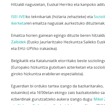
Hitzaldi nagusietan, Euskal Herriko eta kanpoko adi
ISEI-IVEI
ko teknikariak (hizlaria zehazteke) eta
Soziol
ikerketa
ren emaitza nagusiak aurkeztuko dituztenak
Emaitza horien gainean egingo dituzte beren hitzaldiak
Zalbidek
(Eusko Jaurlaritzako Hezkuntza Saileko Eus
eta EHU-UPVko irakaslea).
Belgikatik eta Kataluniatik etorritako beste sozioling
(Europako hizkuntza gutxituen azterketan eta sozioli
giroko hizkuntza erabileran espezialista).
Eguerdian bi orduko tartea izango da bazkaritarako, 
eskainiko) eta 16’00etan ekingo zaio bazkalosteko sa
ezberdinak gurutzatzeko aukera izango dugu:
Mikel 