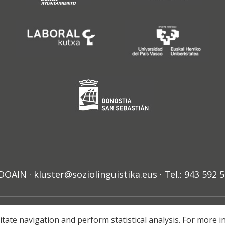
N · kluster@soziolinguistika.eus · Tel.: 943 592 
HARRA
PRIBATUTASUN POLITIKA
COOKIE-EN POLITIKA
H
litate navigation and perform statistical analysis. For more