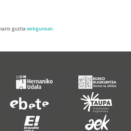
mazio guztia
webgunean
.