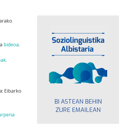
karako
ta
bideoa
.
oak
.
a: Eibarko
BI ASTEAN BEHIN
ZURE EMAILEAN
urpena