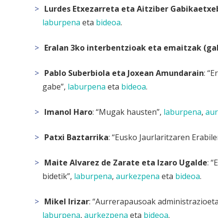
Lurdes Etxezarreta eta Aitziber Gabikaetxe
laburpena
eta
bideoa
.
Eralan 3ko interbentzioak eta emaitzak (ga
Pablo Suberbiola eta Joxean Amundarain
: “
gabe”,
laburpena
eta
bideoa
.
Imanol Haro
: “Mugak hausten”,
laburpena
,
au
Patxi Baztarrika
: “Eusko Jaurlaritzaren Erabil
Maite Alvarez de Zarate eta Izaro Ugalde
: 
bidetik”,
laburpena
,
aurkezpena
eta
bideoa
.
Mikel Irizar
: “Aurrerapausoak administrazioeta
laburpena
,
aurkezpena
eta
bideoa
.