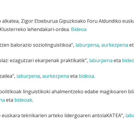
ko alkatea, Zigor Etxeburua Gipuzkoako Foru Aldundiko eus
 Klusterreko lehendakari-ordea.
Bideoa
tzen balorazio soziolinguistikoa”,
laburpena
,
aurkezpena
e
olaz: ezagutzari ekarpenak praktikatik”,
laburpena
eta
bide
zailea”,
laburpena
,
aurkezpena
eta
bideoa
.
politikoak linguistikoki ahalmentzeko edabe magikoaren bil
na
eta
bideoak
.
o euskara teknikarien arteko lidergoaren antolaKATEA”,
lab