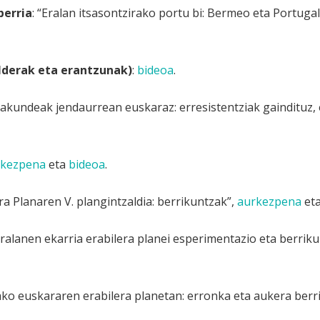
berria
: “Eralan itsasontzirako portu bi: Bermeo eta Portugal
lderak eta erantzunak)
:
bideoa
.
Erakundeak jendaurrean euskaraz: erresistentziak gaindituz, 
rkezpena
eta
bideoa
.
era Planaren V. plangintzaldia: berrikuntzak”,
aurkezpena
et
“Eralanen ekarria erabilera planei esperimentazio eta berrik
ko euskararen erabilera planetan: erronka eta aukera berri