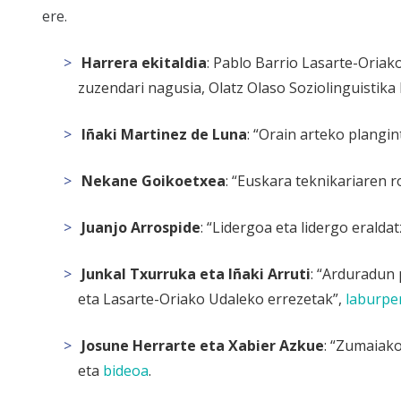
ere.
Harrera ekitaldia
: Pablo Barrio Lasarte-Oria
zuzendari nagusia, Olatz Olaso Soziolinguistika
Iñaki Martinez de Luna
: “Orain arteko plangin
Nekane Goikoetxea
: “Euskara teknikariaren r
Juanjo Arrospide
: “Lidergoa eta lidergo eraldat
Junkal Txurruka eta Iñaki Arruti
: “Arduradun 
eta Lasarte-Oriako Udaleko errezetak”,
laburpe
Josune Herrarte eta Xabier Azkue
: “Zumaiak
eta
bideoa
.