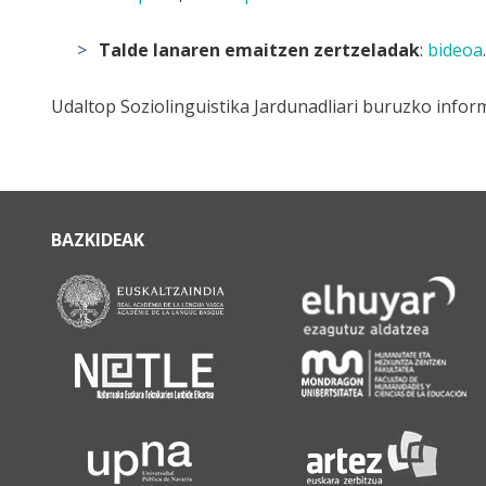
Talde lanaren emaitzen zertzeladak
:
bideoa
.
Udaltop Soziolinguistika Jardunadliari buruzko infor
BAZKIDEAK