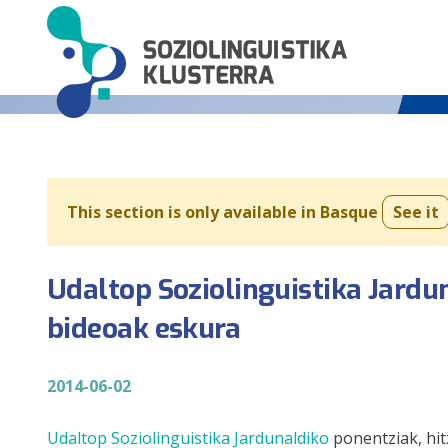
This section is only available in Basque
See it
Udaltop Soziolinguistika Jardu
bideoak eskura
2014-06-02
Udaltop Soziolinguistika Jardunaldiko
ponentziak, hit