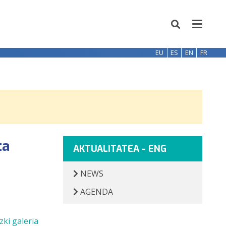
EU
ES
EN
FR
ta
AKTUALITATEA - ENG
NEWS
AGENDA
zki galeria