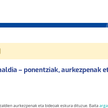
naldia – ponentziak, aurkezpenak e
zaldien aurkezpenak eta bideoak eskura dituzue. Baita
arga