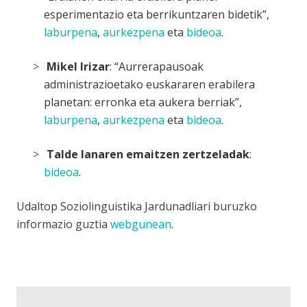
esperimentazio eta berrikuntzaren bidetik”,
laburpena
,
aurkezpena
eta
bideoa
.
Mikel Irizar
: “Aurrerapausoak
administrazioetako euskararen erabilera
planetan: erronka eta aukera berriak”,
laburpena
,
aurkezpena
eta
bideoa
.
Talde lanaren emaitzen zertzeladak
:
bideoa
.
Udaltop Soziolinguistika Jardunadliari buruzko
informazio guztia
webgunean
.