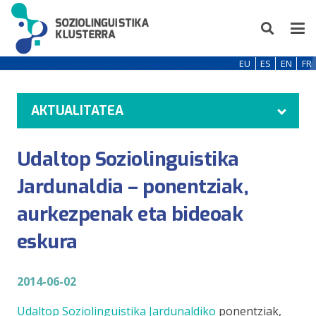
EU
ES
EN
FR
AKTUALITATEA
Udaltop Soziolinguistika
Jardunaldia – ponentziak,
aurkezpenak eta bideoak
eskura
2014-06-02
Udaltop Soziolinguistika Jardunaldiko
ponentziak,