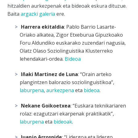
hitzaldien aurkezpenak eta bideoak eskura dituzue.
Baita
argazki galeria
ere.
Harrera ekitaldia
: Pablo Barrio Lasarte-
Oriako alkatea, Zigor Etxeburua Gipuzkoako
Foru Aldundiko euskarako zuzendari nagusia,
Olatz Olaso Soziolinguistika Klusterreko
lehendakari-ordea.
Bideoa
Iñaki Martinez de Luna
: “Orain arteko
plangintzen balorazio soziolinguistikoa”,
laburpena
,
aurkezpena
eta
bideoa
.
Nekane Goikoetxea
: “Euskara teknikariaren
rolaz: ezagutzari ekarpenak praktikatik”,
laburpena
eta
bideoak
.
Juanjo Arrospide
: “Lidergoa eta lidergo