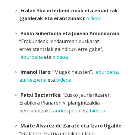
Eralan 3ko interbentzioak eta emaitzak
(galderak eta erantzunak)
:
bideoa
.
Pablo Suberbiola eta Joxean Amundarain
:
“Erakundeak jendaurrean euskaraz:
erresistentziak gaindituz, erre gabe”,
laburpena
eta
bideoa
.
Imanol Haro
: “Mugak hausten”,
laburpena
,
aurkezpena
eta
bideoa
.
Patxi Baztarrika
: “Eusko Jaurlaritzaren
Erabilera Planaren V. plangintzaldia:
berrikuntzak”,
aurkezpena
eta
bideoa
.
Maite Alvarez de Zarate eta Izaro Ugalde
:
“Eralanen ekarria erabilera planei