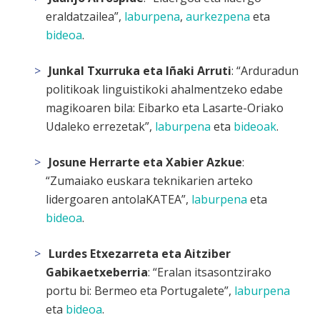
eraldatzailea”,
laburpena
,
aurkezpena
eta
bideoa
.
Junkal Txurruka eta Iñaki Arruti
: “Arduradun
politikoak linguistikoki ahalmentzeko edabe
magikoaren bila: Eibarko eta Lasarte-Oriako
Udaleko errezetak”,
laburpena
eta
bideoak
.
Josune Herrarte eta Xabier Azkue
:
“Zumaiako euskara teknikarien arteko
lidergoaren antolaKATEA”,
laburpena
eta
bideoa
.
Lurdes Etxezarreta eta Aitziber
Gabikaetxeberria
: “Eralan itsasontzirako
portu bi: Bermeo eta Portugalete”,
laburpena
eta
bideoa
.