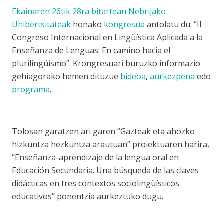
Ekainaren 26tik 28ra bitartean
Nebrijako
Unibertsitateak
honako
kongresua
antolatu du: “II
Congreso Internacional en Lingüística Aplicada a la
Enseñanza de Lenguas: En camino hacia el
plurilingüismo”. Krongresuari buruzko informazio
gehiagorako hemen dituzue
bideoa
,
aurkezpena
edo
programa
.
Tolosan garatzen ari garen “Gazteak eta ahozko
hizkuntza hezkuntza arautuan” proiektuaren harira,
“Enseñanza-aprendizaje de la lengua oral en
Educación Secundaria. Una búsqueda de las claves
didácticas en tres contextos sociolingüísticos
educativos” ponentzia aurkeztuko dugu.