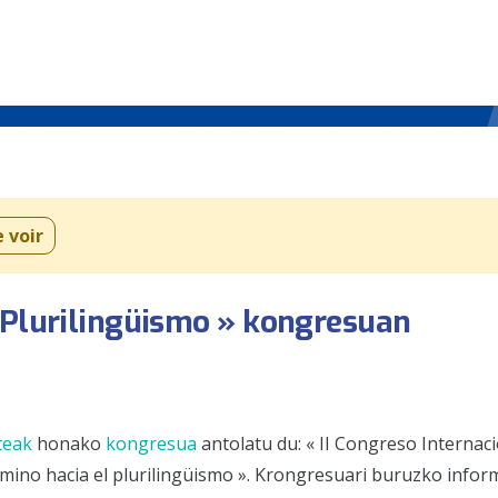
e voir
 Plurilingüismo » kongresuan
teak
honako
kongresua
antolatu du: « II Congreso Internac
amino hacia el plurilingüismo ». Krongresuari buruzko infor