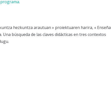
o
programa
.
zkuntza hezkuntza arautuan » proiektuaren harira, « Enseñ
. Una búsqueda de las claves didácticas en tres contextos
dugu.