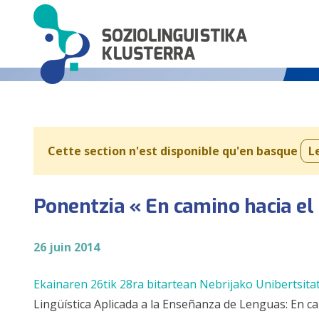
Cette section n'est disponible qu'en basque
L
Ponentzia « En camino hacia el
26 juin 2014
Ekainaren 26tik 28ra bitartean
Nebrijako Unibertsita
Lingüística Aplicada a la Enseñanza de Lenguas: En c