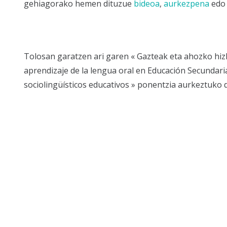
gehiagorako hemen dituzue
bideoa
,
aurkezpena
ed
Tolosan garatzen ari garen « Gazteak eta ahozko hi
aprendizaje de la lengua oral en Educación Secundaria
sociolingüísticos educativos » ponentzia aurkeztuko 