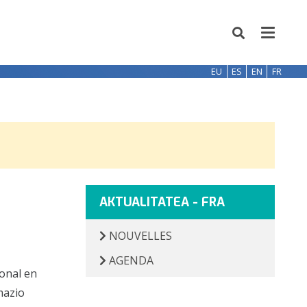
EU
ES
EN
FR
AKTUALITATEA - FRA
NOUVELLES
AGENDA
ional en
mazio