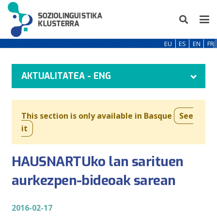
EU
ES
EN
FR
AKTUALITATEA - ENG
This section is only available in Basque
See
it
HAUSNARTUko lan sarituen
aurkezpen-bideoak sarean
2016-02-17