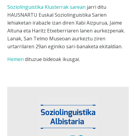
Soziolinguistika Klusterrak
sarean
jarri ditu
HAUSNARTU Euskal Soziolinguistika Sarien
lehiaketan irabazle izan diren Xabi Aizpurua, Jaime
Altuna eta Haritz Etxeberriaren lanen aurkezpenak.
Lanak, San Telmo Museoan aurkeztu ziren
urtarrilaren 29an eginiko sari-banaketa ekitaldian.
Hemen
dituzue bideoak ikusgai.