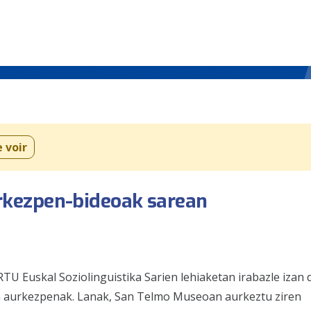
e voir
kezpen-bideoak sarean
TU Euskal Soziolinguistika Sarien lehiaketan irabazle izan 
nen aurkezpenak. Lanak, San Telmo Museoan aurkeztu ziren