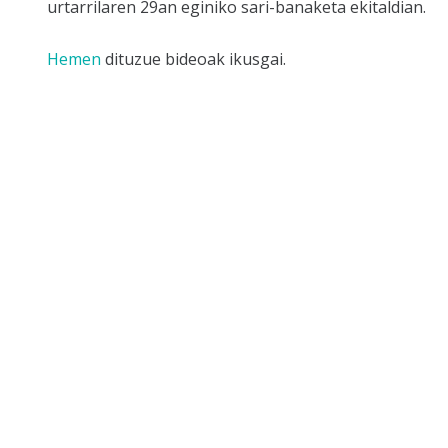
urtarrilaren 29an eginiko sari-banaketa ekitaldian.
Hemen
dituzue bideoak ikusgai.