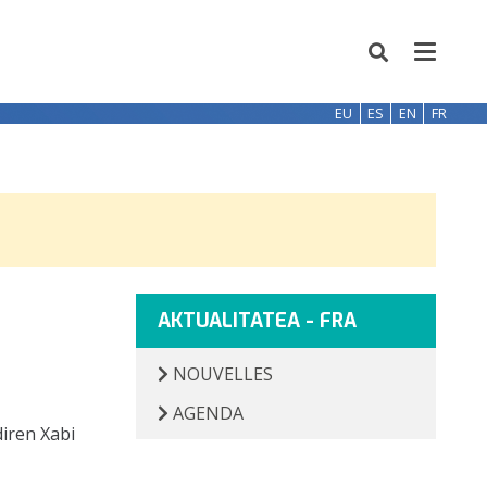
EU
ES
EN
FR
AKTUALITATEA - FRA
NOUVELLES
AGENDA
diren Xabi