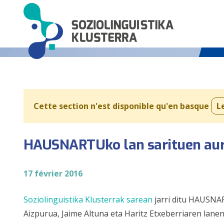
Cette section n'est disponible qu'en basque
L
HAUSNARTUko lan sarituen aur
17 février 2016
Soziolinguistika Klusterrak
sarean
jarri ditu HAUSNAR
Aizpurua, Jaime Altuna eta Haritz Etxeberriaren la