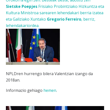
Orokorra egin zen. Besteak beste, adostu zen
Sietske Poepjes
Frisiako Probintziako Hizkuntza eta
Kultura Ministroa sarearen lehendakari berria izatea
eta Galiziako Xuntako
Gregorio Ferreiro
, berriz,
lehendakariordea.
NPLDren hurrengo bilera Valentzian izango da
2018an.
Informazio gehiago
hemen
.