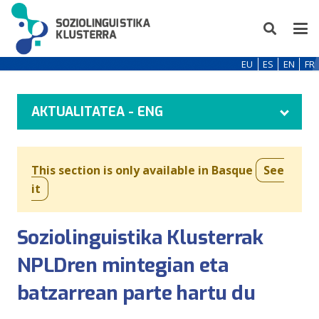
EU
ES
EN
FR
AKTUALITATEA - ENG
This section is only available in Basque
See
it
Soziolinguistika Klusterrak
NPLDren mintegian eta
batzarrean parte hartu du