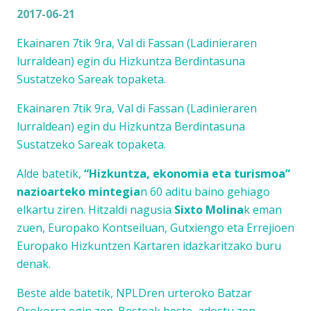
2017-06-21
Ekainaren 7tik 9ra, Val di Fassan (Ladinieraren
lurraldean) egin du Hizkuntza Berdintasuna
Sustatzeko Sareak topaketa.
Ekainaren 7tik 9ra, Val di Fassan (Ladinieraren
lurraldean) egin du Hizkuntza Berdintasuna
Sustatzeko Sareak topaketa.
Alde batetik,
“Hizkuntza, ekonomia eta turismoa”
nazioarteko mintegia
n 60 aditu baino gehiago
elkartu ziren. Hitzaldi nagusia
Sixto Molina
k eman
zuen, Europako Kontseiluan, Gutxiengo eta Errejioen
Europako Hizkuntzen Kartaren idazkaritzako buru
denak.
Beste alde batetik, NPLDren urteroko Batzar