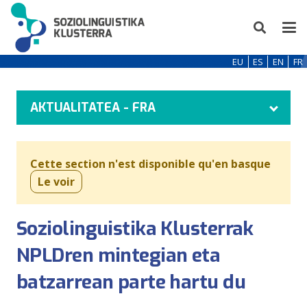
EU
ES
EN
FR
AKTUALITATEA - FRA
Cette section n'est disponible qu'en basque
Le voir
Soziolinguistika Klusterrak
NPLDren mintegian eta
batzarrean parte hartu du