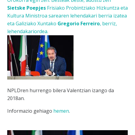
Orokorra egin zen. Besteak beste, adostu zen
Sietske Poepjes
Frisiako Probintziako Hizkuntza eta
Kultura Ministroa sarearen lehendakari berria izatea
eta Galiziako Xuntako
Gregorio Ferreiro
, berriz,
lehendakariordea.
NPLDren hurrengo bilera Valentzian izango da
2018an.
Informazio gehiago
hemen
.