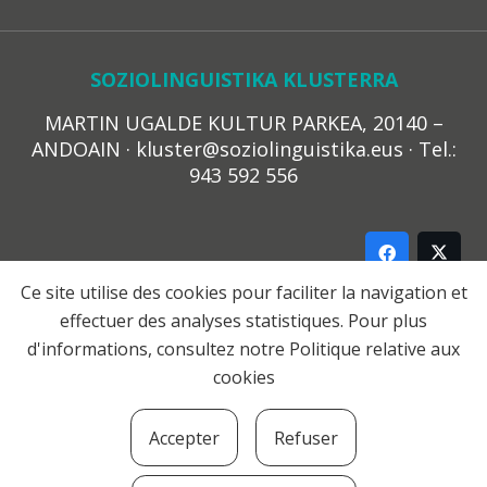
SOZIOLINGUISTIKA KLUSTERRA
MARTIN UGALDE KULTUR PARKEA, 20140 –
ANDOAIN · kluster@soziolinguistika.eus · Tel.:
943 592 556
Ce site utilise des cookies pour faciliter la navigation et
effectuer des analyses statistiques. Pour plus
LEGE OHARRA
d'informations, consultez notre
Politique relative aux
PRIBATUTASUN POLITIKA
cookies
COOKIE-EN POLITIKA
HARREMANA
Accepter
Refuser
© 2021 Soziolinguistika Klusterra