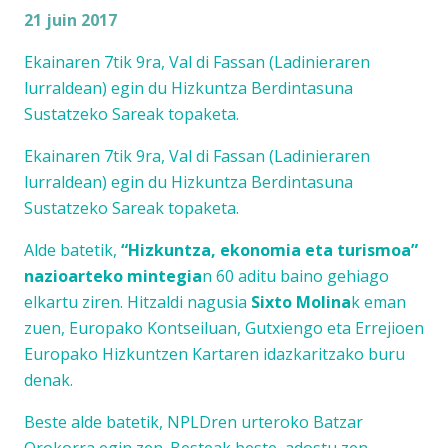
21 juin 2017
Ekainaren 7tik 9ra, Val di Fassan (Ladinieraren
lurraldean) egin du Hizkuntza Berdintasuna
Sustatzeko Sareak topaketa.
Ekainaren 7tik 9ra, Val di Fassan (Ladinieraren
lurraldean) egin du Hizkuntza Berdintasuna
Sustatzeko Sareak topaketa.
Alde batetik,
“Hizkuntza, ekonomia eta turismoa”
nazioarteko mintegia
n 60 aditu baino gehiago
elkartu ziren. Hitzaldi nagusia
Sixto Molina
k eman
zuen, Europako Kontseiluan, Gutxiengo eta Errejioen
Europako Hizkuntzen Kartaren idazkaritzako buru
denak.
Beste alde batetik, NPLDren urteroko Batzar