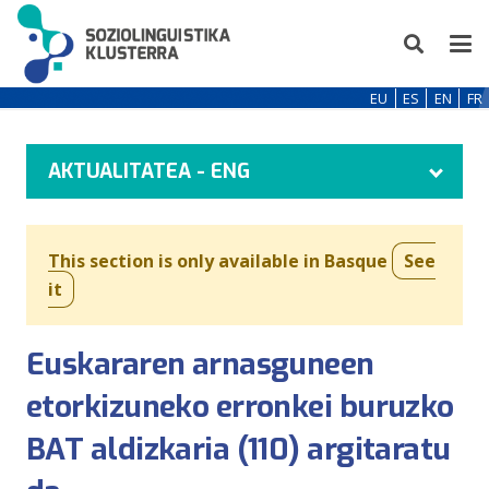
EU
ES
EN
FR
AKTUALITATEA - ENG
This section is only available in Basque
See
it
Euskararen arnasguneen
etorkizuneko erronkei buruzko
BAT aldizkaria (110) argitaratu