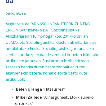
da
2019-05-14
Argitaratu da “ARNASGUNEAK. ETORKIZUNEKO
ERRONKAK” izeneko BAT Soziolinguistika
Aldizkariaren 110 monogafikoa. 2017ko urrian
UEMAk eta Soziolinguistika Klusterrak elkarlanean
antolatutako Euskal Soziolinguistika Jardunaldiko
zenbait aurkezpen daude zenbaki honetan bildutako
artikuluen jatorrian. Euskararen biziberritzean
zeresan handia duten beste zenbait adituren
ekarpenekin batera, honako sorta osatu dute
artikuluok:
Belen Uranga
“Hitzaurrea”
Mikel Zalbide
“Arnasguneak. Etorkizuneko
erronkak”