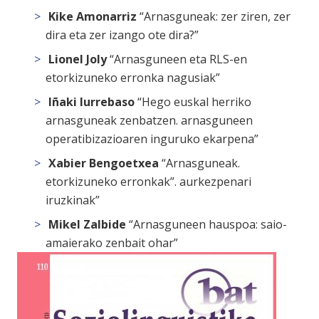
Kike Amonarriz
“Arnasguneak: zer ziren, zer
dira eta zer izango ote dira?”
Lionel Joly
“Arnasguneen eta RLS-en
etorkizuneko erronka nagusiak”
Iñaki Iurrebaso
“Hego euskal herriko
arnasguneak zenbatzen. arnasguneen
operatibizazioaren inguruko ekarpena”
Xabier Bengoetxea
“Arnasguneak.
etorkizuneko erronkak”. aurkezpenari
iruzkinak”
Mikel Zalbide
“Arnasguneen hauspoa: saio-
amaierako zenbait ohar”