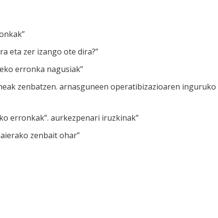
ronkak”
dira eta zer izango ote dira?”
neko erronka nagusiak”
neak zenbatzen. arnasguneen operatibizazioaren inguruko
o erronkak”. aurkezpenari iruzkinak”
ierako zenbait ohar”