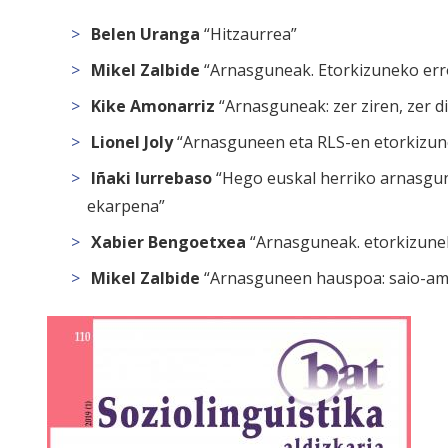
Belen Uranga
“Hitzaurrea”
Mikel Zalbide
“Arnasguneak. Etorkizuneko er
Kike Amonarriz
“Arnasguneak: zer ziren, zer 
Lionel Joly
“Arnasguneen eta RLS-en etorkizu
Iñaki Iurrebaso
“Hego euskal herriko arnasgu
ekarpena”
Xabier Bengoetxea
“Arnasguneak. etorkizunek
Mikel Zalbide
“Arnasguneen hauspoa: saio-ama