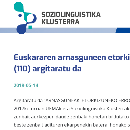
Euskararen arnasguneen etorki
(110) argitaratu da
2019-05-14
Argitaratu da “ARNASGUNEAK. ETORKIZUNEKO ERRONKA
2017ko urrian UEMAk eta Soziolinguistika Klusterrak 
zenbait aurkezpen daude zenbaki honetan bildutako a
beste zenbait adituren ekarpenekin batera, honako s