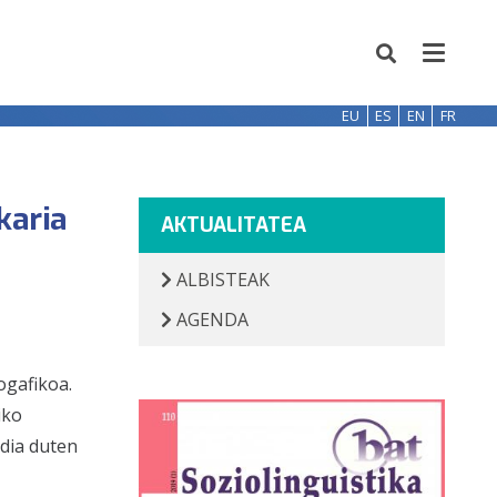
EU
ES
EN
FR
karia
AKTUALITATEA
ALBISTEAK
AGENDA
gafikoa.
iko
dia duten