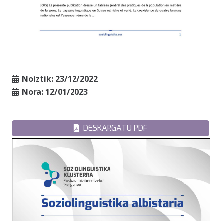
Noiztik:
23/12/2022
Nora:
12/01/2023
DESKARGATU PDF