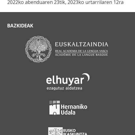
2022ko abenduaren 23tik, 2023ko urtarrilaren 12ra
BAZKIDEAK