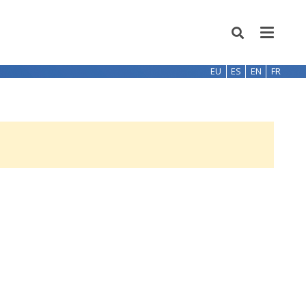
EU
ES
EN
FR