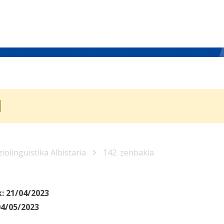
iolinguistika Albistaria
142. zenbakia
k:
21/04/2023
04/05/2023