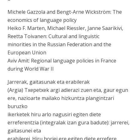
Michele Gazzola and Bengt-Arne Wickström: The
economics of language policy
Heiko F. Marten, Michael Riessler, Janne Saarikivi,
Reetta Toivanen: Cultural and linguistic
minorities in the Russian Federation and the
European Union
Aviv Amit: Regional language policies in France
during World War II
Jarrerak, gaitasunak eta erabilerak
(Argia) Txepetxek argi adierazi zuen eta, gaur egun
ere, nazioarte mailako hizkuntza plangintzari
buruzko
ikerketek hiru arlo nagusiri egiten diete
erreferentzia (integralak izan gura badute): jarrerei,
gaitasunei eta
erabilerei. Hiru horiei ere egiten diete errefere…