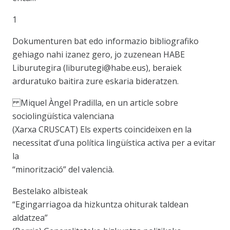
1
Dokumenturen bat edo informazio bibliografiko
gehiago nahi izanez gero, jo zuzenean HABE
Liburutegira (liburutegi@habe.eus), beraiek
arduratuko baitira zure eskaria bideratzen.
Miquel Àngel Pradilla, en un article sobre
sociolingüística valenciana
(Xarxa CRUSCAT) Els experts coincideixen en la
necessitat d’una política lingüística activa per a evitar
la
“minorització” del valencià.
Bestelako albisteak
“Egingarriagoa da hizkuntza ohiturak taldean
aldatzea”