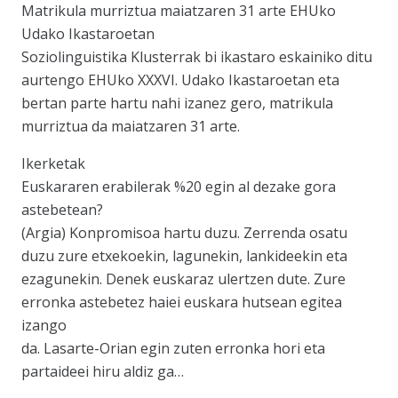
Matrikula murriztua maiatzaren 31 arte EHUko
Udako Ikastaroetan
Soziolinguistika Klusterrak bi ikastaro eskainiko ditu
aurtengo EHUko XXXVI. Udako Ikastaroetan eta
bertan parte hartu nahi izanez gero, matrikula
murriztua da maiatzaren 31 arte.
Ikerketak
Euskararen erabilerak %20 egin al dezake gora
astebetean?
(Argia) Konpromisoa hartu duzu. Zerrenda osatu
duzu zure etxekoekin, lagunekin, lankideekin eta
ezagunekin. Denek euskaraz ulertzen dute. Zure
erronka astebetez haiei euskara hutsean egitea
izango
da. Lasarte-Orian egin zuten erronka hori eta
partaideei hiru aldiz ga…