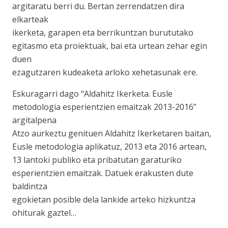
argitaratu berri du. Bertan zerrendatzen dira
elkarteak
ikerketa, garapen eta berrikuntzan burututako
egitasmo eta proiektuak, bai eta urtean zehar egin
duen
ezagutzaren kudeaketa arloko xehetasunak ere.
Eskuragarri dago “Aldahitz Ikerketa. Eusle
metodologia esperientzien emaitzak 2013-2016”
argitalpena
Atzo aurkeztu genituen Aldahitz Ikerketaren baitan,
Eusle metodologia aplikatuz, 2013 eta 2016 artean,
13 lantoki publiko eta pribatutan garaturiko
esperientzien emaitzak. Datuek erakusten dute
baldintza
egokietan posible dela lankide arteko hizkuntza
ohiturak gaztel…