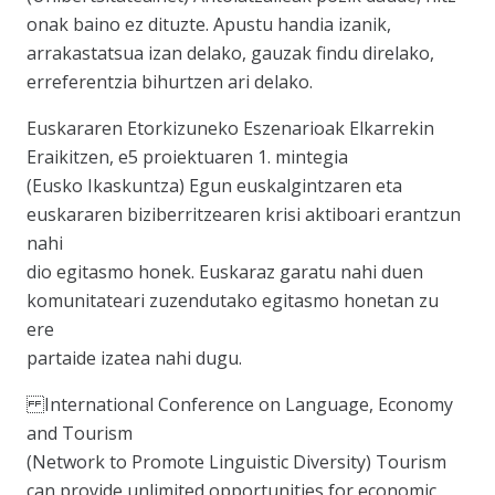
onak baino ez dituzte. Apustu handia izanik,
arrakastatsua izan delako, gauzak findu direlako,
erreferentzia bihurtzen ari delako.
Euskararen Etorkizuneko Eszenarioak Elkarrekin
Eraikitzen, e5 proiektuaren 1. mintegia
(Eusko Ikaskuntza) Egun euskalgintzaren eta
euskararen biziberritzearen krisi aktiboari erantzun
nahi
dio egitasmo honek. Euskaraz garatu nahi duen
komunitateari zuzendutako egitasmo honetan zu
ere
partaide izatea nahi dugu.
International Conference on Language, Economy
and Tourism
(Network to Promote Linguistic Diversity) Tourism
can provide unlimited opportunities for economic