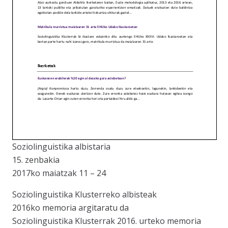
Soziolinguistika albistaria
15. zenbakia
2017ko maiatzak 11 – 24
Soziolinguistika Klusterreko albisteak
2016ko memoria argitaratu da
Soziolinguistika Klusterrak 2016. urteko memoria