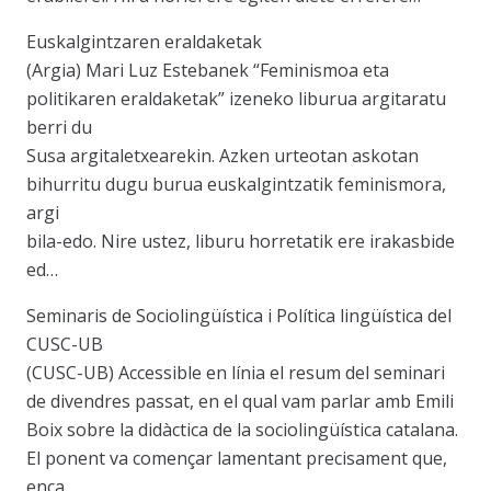
Euskalgintzaren eraldaketak
(Argia) Mari Luz Estebanek “Feminismoa eta
politikaren eraldaketak” izeneko liburua argitaratu
berri du
Susa argitaletxearekin. Azken urteotan askotan
bihurritu dugu burua euskalgintzatik feminismora,
argi
bila-edo. Nire ustez, liburu horretatik ere irakasbide
ed…
Seminaris de Sociolingüística i Política lingüística del
CUSC-UB
(CUSC-UB) Accessible en línia el resum del seminari
de divendres passat, en el qual vam parlar amb Emili
Boix sobre la didàctica de la sociolingüística catalana.
El ponent va començar lamentant precisament que,
enca…