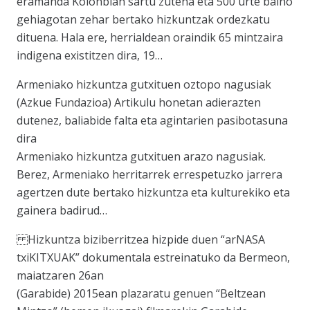
eramanda Kolonbian sartu zutena eta 500 urte baino
gehiagotan zehar bertako hizkuntzak ordezkatu
dituena. Hala ere, herrialdean oraindik 65 mintzaira
indigena existitzen dira, 19…
Armeniako hizkuntza gutxituen oztopo nagusiak
(Azkue Fundazioa) Artikulu honetan adierazten
dutenez, baliabide falta eta agintarien pasibotasuna
dira
Armeniako hizkuntza gutxituen arazo nagusiak.
Berez, Armeniako herritarrek errespetuzko jarrera
agertzen dute bertako hizkuntza eta kulturekiko eta
gainera badirud…
Hizkuntza biziberritzea hizpide duen “arNASA
txiKITXUAK” dokumentala estreinatuko da Bermeon,
maiatzaren 26an
(Garabide) 2015ean plazaratu genuen “Beltzean