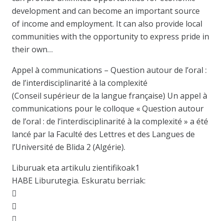
development and can become an important source
of income and employment. It can also provide local
communities with the opportunity to express pride in
their own…
Appel à communications – Question autour de l’oral :
de l’interdisciplinarité à la complexité
(Conseil supérieur de la langue française) Un appel à
communications pour le colloque « Question autour
de l’oral : de l’interdisciplinarité à la complexité » a été
lancé par la Faculté des Lettres et des Langues de
l’Université de Blida 2 (Algérie).
Liburuak eta artikulu zientifikoak1
HABE Liburutegia. Eskuratu berriak:


