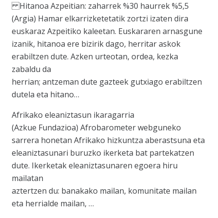
Hitanoa Azpeitian: zaharrek %30 haurrek %5,5
(Argia) Hamar elkarrizketetatik zortzi izaten dira
euskaraz Azpeitiko kaleetan. Euskararen arnasgune
izanik, hitanoa ere bizirik dago, herritar askok
erabiltzen dute. Azken urteotan, ordea, kezka
zabaldu da
herrian; antzeman dute gazteek gutxiago erabiltzen
dutela eta hitano…
Afrikako eleaniztasun ikaragarria
(Azkue Fundazioa) Afrobarometer webguneko
sarrera honetan Afrikako hizkuntza aberastsuna eta
eleaniztasunari buruzko ikerketa bat partekatzen
dute. Ikerketak eleaniztasunaren egoera hiru
mailatan
aztertzen du: banakako mailan, komunitate mailan
eta herrialde mailan, …