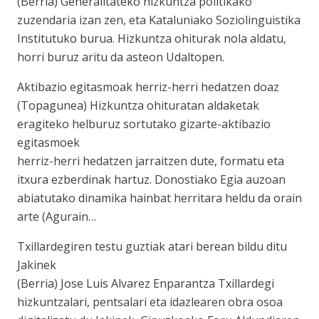
(Berria) Generalitateko hizkuntza politikako
zuzendaria izan zen, eta Kataluniako Soziolinguistika
Institutuko burua. Hizkuntza ohiturak nola aldatu,
horri buruz aritu da asteon Udaltopen.
Aktibazio egitasmoak herriz-herri hedatzen doaz
(Topagunea) Hizkuntza ohituratan aldaketak
eragiteko helburuz sortutako gizarte-aktibazio
egitasmoek
herriz-herri hedatzen jarraitzen dute, formatu eta
itxura ezberdinak hartuz. Donostiako Egia auzoan
abiatutako dinamika hainbat herritara heldu da orain
arte (Agurain…
Txillardegiren testu guztiak atari berean bildu ditu
Jakinek
(Berria) Jose Luis Alvarez Enparantza Txillardegi
hizkuntzalari, pentsalari eta idazlearen obra osoa