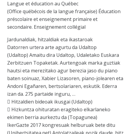
Langue et éducation au Québec
(Office québécois de la langue française) Éducation
préscolaire et enseignement primaire et
secondaire. Enseignement collégial
Jardunaldiak, hitzaldiak eta ikastaroak
Datorren urtera arte agurtu da Udaltop
(Udaltop) Amaitu dira Udaltop, Udaletako Euskara
Zerbitzuen Topaketak. Aurtengoak marka guztiak
hautsi eta merezitako agur berezia jaso du piano
baten soinuaz, Xabier Lizasoren, piano-jolearen eta
Andoni Egañaren, bertsolariaren, eskutik. Ederra
izan da. 275 partaide inguru, …
 Hitzaldien bideoak ikusgai (Udaltop)
 Hizkuntza ohituratan eragiteko elkarlaneko
ekimen berria aurkeztu da (Topagunea)
IkerGazte 2017 kongresuak helburuak bete ditu
(Unibertsitatea.net) Antolatzaileak pozik daude, hitz