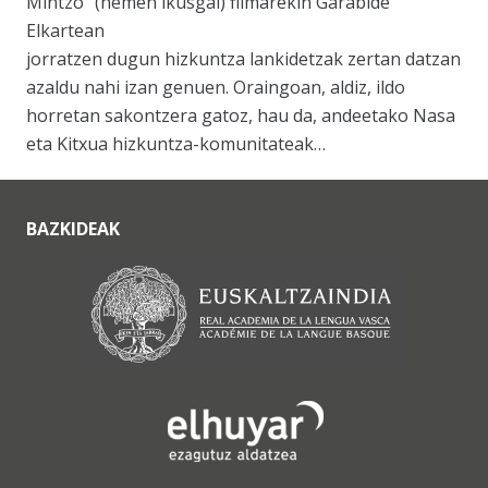
Mintzo” (hemen ikusgai) filmarekin Garabide
Elkartean
jorratzen dugun hizkuntza lankidetzak zertan datzan
azaldu nahi izan genuen. Oraingoan, aldiz, ildo
horretan sakontzera gatoz, hau da, andeetako Nasa
eta Kitxua hizkuntza-komunitateak…
BAZKIDEAK