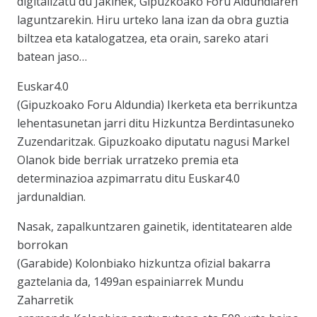
digitalizatu du Jakinek, Gipuzkoako Foru Aldundiaren
laguntzarekin. Hiru urteko lana izan da obra guztia
biltzea eta katalogatzea, eta orain, sareko atari
batean jaso…
Euskar4.0
(Gipuzkoako Foru Aldundia) Ikerketa eta berrikuntza
lehentasunetan jarri ditu Hizkuntza Berdintasuneko
Zuzendaritzak. Gipuzkoako diputatu nagusi Markel
Olanok bide berriak urratzeko premia eta
determinazioa azpimarratu ditu Euskar4.0
jardunaldian.
Nasak, zapalkuntzaren gainetik, identitatearen alde
borrokan
(Garabide) Kolonbiako hizkuntza ofizial bakarra
gaztelania da, 1499an espainiarrek Mundu
Zaharretik