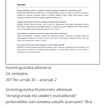
Soziolinguistika albistaria
24. zenbakia
2017ko urriak 20 – azaroak 2
Soziolinguistika Klusterreko albisteak
“Arnasguneak eta udalerri euskaldunak”
jardunaldiko izen-ematea zabalik azaroaren 18ra