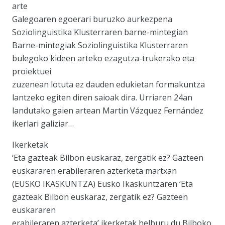
arte
Galegoaren egoerari buruzko aurkezpena
Soziolinguistika Klusterraren barne-mintegian
Barne-mintegiak Soziolinguistika Klusterraren
bulegoko kideen arteko ezagutza-trukerako eta
proiektuei
zuzenean lotuta ez dauden edukietan formakuntza
lantzeko egiten diren saioak dira. Urriaren 24an
landutako gaien artean Martin Vázquez Fernández
ikerlari galiziar…
Ikerketak
‘Eta gazteak Bilbon euskaraz, zergatik ez? Gazteen
euskararen erabileraren azterketa martxan
(EUSKO IKASKUNTZA) Eusko Ikaskuntzaren ‘Eta
gazteak Bilbon euskaraz, zergatik ez? Gazteen
euskararen
erabileraren azterketa’ ikerketak helburu du Bilboko