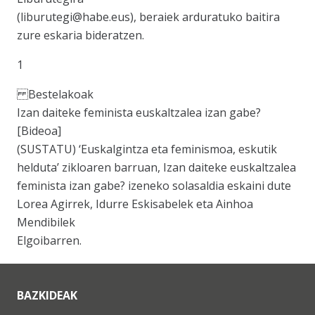
(liburutegi@habe.eus), beraiek arduratuko baitira
zure eskaria bideratzen.
1
Bestelakoak
Izan daiteke feminista euskaltzalea izan gabe?
[Bideoa]
(SUSTATU) ‘Euskalgintza eta feminismoa, eskutik
helduta’ zikloaren barruan, Izan daiteke euskaltzalea
feminista izan gabe? izeneko solasaldia eskaini dute
Lorea Agirrek, Idurre Eskisabelek eta Ainhoa
Mendibilek
Elgoibarren.
BAZKIDEAK