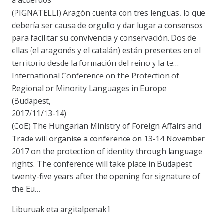
a acuerdos
(PIGNATELLI) Aragón cuenta con tres lenguas, lo que
debería ser causa de orgullo y dar lugar a consensos
para facilitar su convivencia y conservación. Dos de
ellas (el aragonés y el catalán) están presentes en el
territorio desde la formación del reino y la te…
International Conference on the Protection of
Regional or Minority Languages in Europe
(Budapest,
2017/11/13-14)
(CoE) The Hungarian Ministry of Foreign Affairs and
Trade will organise a conference on 13-14 November
2017 on the protection of identity through language
rights. The conference will take place in Budapest
twenty-five years after the opening for signature of
the Eu…
Liburuak eta argitalpenak1