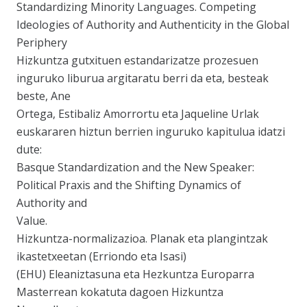
Standardizing Minority Languages. Competing
Ideologies of Authority and Authenticity in the Global
Periphery
Hizkuntza gutxituen estandarizatze prozesuen
inguruko liburua argitaratu berri da eta, besteak
beste, Ane
Ortega, Estibaliz Amorrortu eta Jaqueline Urlak
euskararen hiztun berrien inguruko kapitulua idatzi
dute:
Basque Standardization and the New Speaker:
Political Praxis and the Shifting Dynamics of
Authority and
Value.
Hizkuntza-normalizazioa. Planak eta plangintzak
ikastetxeetan (Erriondo eta Isasi)
(EHU) Eleaniztasuna eta Hezkuntza Europarra
Masterrean kokatuta dagoen Hizkuntza