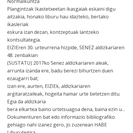
Normalkuntza
Plangintzak Ikastetxeetan ikasgaiak eskaini digu
aitzakia, honako liburu hau idazteko, bertako
ikasleriak
eskura izan dezan, kontzeptuak lantzeko
kontsultategia.
EIZIEren 30. urteurrena hizpide, SENEZ aldizkariaren
48. zenbakian
(SUSTATU) 2017ko Senez aldizkariaren aleak,
arrunta izanda ere, badu berezi bihurtzen duen
ezaugarri bat;
izan ere, aurten, EIZIEk, aldizkariaren
argitaratzaileak, hogeita hamar urte betetzen ditu.
Egia da aldizkaria
bera elkartea baino urtetsuagoa dena, baina ezin u…
Dokumenturen bat edo informazio bibliografiko
gehiago nahi izanez gero, jo zuzenean HABE
Liburutegira