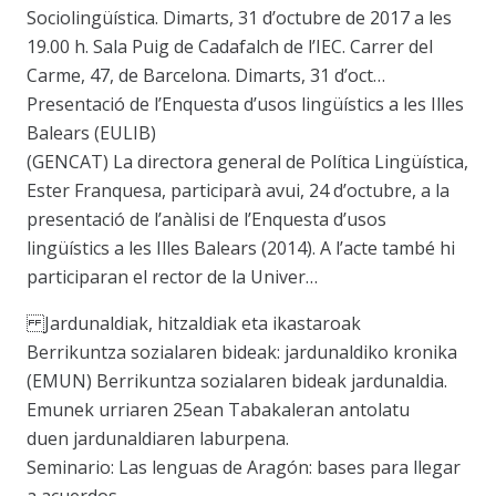
Sociolingüística. Dimarts, 31 d’octubre de 2017 a les
19.00 h. Sala Puig de Cadafalch de l’IEC. Carrer del
Carme, 47, de Barcelona. Dimarts, 31 d’oct…
Presentació de l’Enquesta d’usos lingüístics a les Illes
Balears (EULIB)
(GENCAT) La directora general de Política Lingüística,
Ester Franquesa, participarà avui, 24 d’octubre, a la
presentació de l’anàlisi de l’Enquesta d’usos
lingüístics a les Illes Balears (2014). A l’acte també hi
participaran el rector de la Univer…
Jardunaldiak, hitzaldiak eta ikastaroak
Berrikuntza sozialaren bideak: jardunaldiko kronika
(EMUN) Berrikuntza sozialaren bideak jardunaldia.
Emunek urriaren 25ean Tabakaleran antolatu
duen jardunaldiaren laburpena.
Seminario: Las lenguas de Aragón: bases para llegar