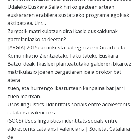
Udaleko Euskara Sailak hiriko gazteen artean
euskararen erabilera sustatzeko programa egokiak
aktibatzea. Urr…
Zergatik matrikulatzen dira ikasle euskaldunak
gaztelaniazko taldeetan?
[ARGIA] 2015ean inkesta bat egin zuen Gizarte eta
Komunikazio Zientzietako Fakultateko Euskara
Batzordeak. Ikasleei planteatutako galderen bitartez,
matrikulazio joeren zergatiaren ideia orokor bat
atera
zuen, eta hurrengo ikasturtean kanpaina bat jarri
zuen martxan….
Usos lingüístics i identitats socials entre adolescents
catalans i valencians
(SOCS) Usos lingüístics i identitats socials entre
adolescents catalans i valencians | Societat Catalana
de