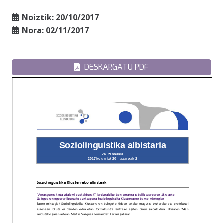
Noiztik:
20/10/2017
Nora:
02/11/2017
DESKARGATU PDF