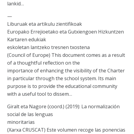
lankid…
—
Liburuak eta artikulu zientifikoak
Europako Errejioetako eta Gutxiengoen Hizkuntzen
Kartaren edukiak
eskoletan lantzeko tresnen txostena
(Council of Europe) This document comes as a result
of a thoughtful reflection on the
importance of enhancing the visibility of the Charter
in particular through the school system. Its main
purpose is to provide the educational community
with a useful tool to dissem…
Giralt eta Nagore (coord.) (2019): La normalización
social de las lenguas
minoritarias
(Xarxa CRUSCAT) Este volumen recoge las ponencias