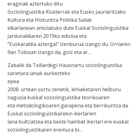
eraginak aztertuko ditu
Soziolinguistika Klusterrak eta Eusko Jaurlaritzako
Kultura eta Hizkuntza Politika Sailak
elkarlanean antolatuko dute Euskal Soziolinguistika
Jardunaldiaren 2019ko edizioa eta
“Euskaraldia aztergai” izenburua izango du. Urriaren
9an Tolosan izango da, goiz eta ar…
Zabalik da Txillardegi-Hausnartu soziolinguistika
sarietara lanak aurkezteko
epea
2008. urtean sortu zenetik, lehiaketaren helburu
nagusia euskal soziolinguistika teorikoaren
eta metodologikoaren garapena eta berrikuntza da.
Euskal soziolinguistikarekin ikerlarien
lana bultzatzea eta beste hainbat ikerlari ere euskal
soziolinguistikaren eremura bi…