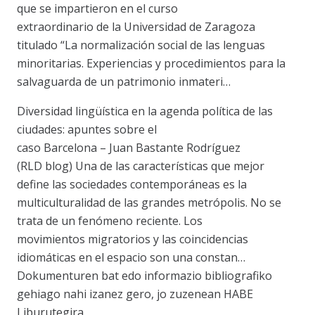
que se impartieron en el curso
extraordinario de la Universidad de Zaragoza
titulado “La normalización social de las lenguas
minoritarias. Experiencias y procedimientos para la
salvaguarda de un patrimonio inmateri…
Diversidad lingüística en la agenda política de las
ciudades: apuntes sobre el
caso Barcelona – Juan Bastante Rodríguez
(RLD blog) Una de las características que mejor
define las sociedades contemporáneas es la
multiculturalidad de las grandes metrópolis. No se
trata de un fenómeno reciente. Los
movimientos migratorios y las coincidencias
idiomáticas en el espacio son una constan…
Dokumenturen bat edo informazio bibliografiko
gehiago nahi izanez gero, jo zuzenean HABE
Liburutegira