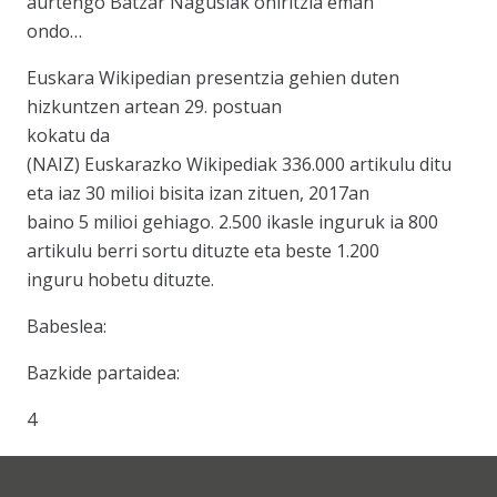
aurtengo Batzar Nagusiak oniritzia eman
ondo…
Euskara Wikipedian presentzia gehien duten
hizkuntzen artean 29. postuan
kokatu da
(NAIZ) Euskarazko Wikipediak 336.000 artikulu ditu
eta iaz 30 milioi bisita izan zituen, 2017an
baino 5 milioi gehiago. 2.500 ikasle inguruk ia 800
artikulu berri sortu dituzte eta beste 1.200
inguru hobetu dituzte.
Babeslea:
Bazkide partaidea:
4