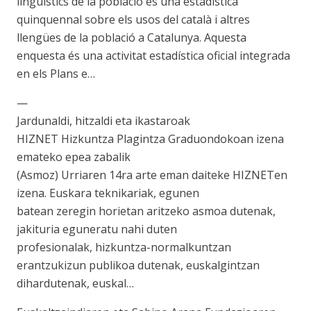
lingüístics de la població és una estadística
quinquennal sobre els usos del català i altres
llengües de la població a Catalunya. Aquesta
enquesta és una activitat estadística oficial integrada
en els Plans e…
—
Jardunaldi, hitzaldi eta ikastaroak
HIZNET Hizkuntza Plagintza Graduondokoan izena
emateko epea zabalik
(Asmoz) Urriaren 14ra arte eman daiteke HIZNETen
izena. Euskara teknikariak, egunen
batean zeregin horietan aritzeko asmoa dutenak,
jakituria eguneratu nahi duten
profesionalak, hizkuntza-normalkuntzan
erantzukizun publikoa dutenak, euskalgintzan
dihardutenak, euskal…