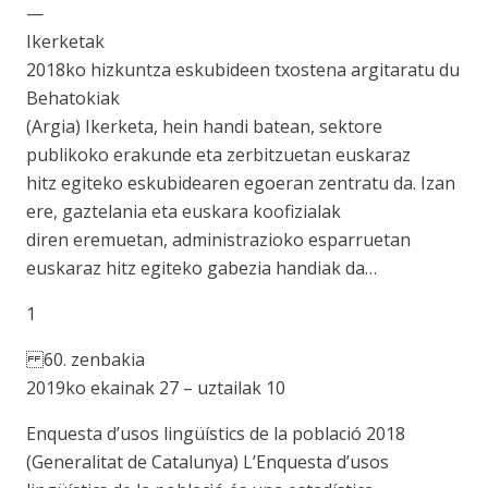
—
Ikerketak
2018ko hizkuntza eskubideen txostena argitaratu du
Behatokiak
(Argia) Ikerketa, hein handi batean, sektore
publikoko erakunde eta zerbitzuetan euskaraz
hitz egiteko eskubidearen egoeran zentratu da. Izan
ere, gaztelania eta euskara koofizialak
diren eremuetan, administrazioko esparruetan
euskaraz hitz egiteko gabezia handiak da…
1
60. zenbakia
2019ko ekainak 27 – uztailak 10
Enquesta d’usos lingüístics de la població 2018
(Generalitat de Catalunya) L’Enquesta d’usos