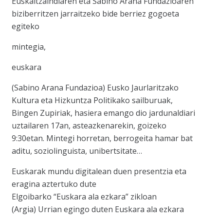
Euskaltzaindiaren eta Sabino Arana Fundazioaren
biziberritzen jarraitzeko bide berriez gogoeta
egiteko
mintegia,
euskara
(Sabino Arana Fundazioa) Eusko Jaurlaritzako
Kultura eta Hizkuntza Politikako sailburuak,
Bingen Zupiriak, hasiera emango dio jardunaldiari
uztailaren 17an, asteazkenarekin, goizeko
9:30etan. Mintegi horretan, berrogeita hamar bat
aditu, soziolinguista, unibertsitate…
Euskarak mundu digitalean duen presentzia eta
eragina aztertuko dute
Elgoibarko “Euskara ala ezkara” zikloan
(Argia) Urrian egingo duten Euskara ala ezkara