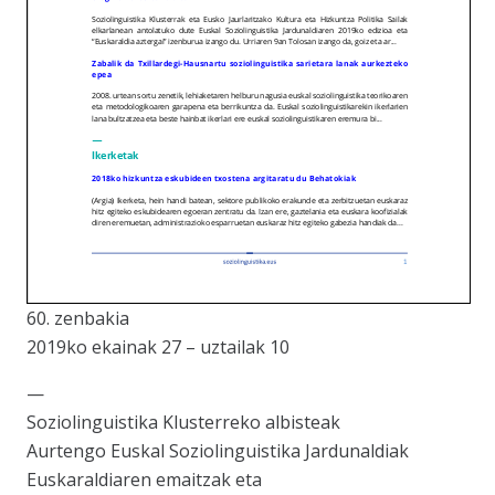
60. zenbakia
2019ko ekainak 27 – uztailak 10
—
Soziolinguistika Klusterreko albisteak
Aurtengo Euskal Soziolinguistika Jardunaldiak
Euskaraldiaren emaitzak eta