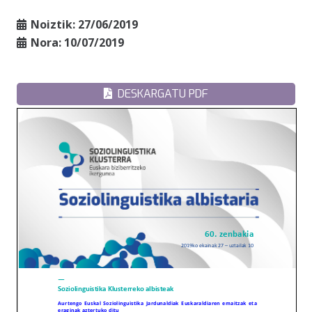
Noiztik:
27/06/2019
Nora:
10/07/2019
DESKARGATU PDF