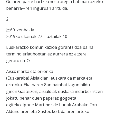
Goiaren parte hartzea «estrategia bat marrazteko
beharra»-ren inguruan aritu da.
2
60. zenbakia
2019ko ekainak 27 – uztailak 10
Euskarazko komunikazioa gorantz doa baina
termino erlatiboetan ez aurrera ez atzera
geratu da. O…
Aisia: marka eta erronka
(Euskaraba) Aisialdian, euskara da marka eta
erronka. Ekainaren 8an hainbat lagun bildu
ginen Gasteizen, aisialdiak euskara indarberritzen
jokatu behar duen paperaz gogoeta
egiteko. Igone Martinez de Lunak Arabako Foru
Aldundiaren eta Gasteizko Udalaren arteko