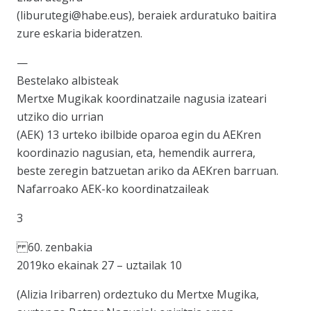
(liburutegi@habe.eus), beraiek arduratuko baitira
zure eskaria bideratzen.
—
Bestelako albisteak
Mertxe Mugikak koordinatzaile nagusia izateari
utziko dio urrian
(AEK) 13 urteko ibilbide oparoa egin du AEKren
koordinazio nagusian, eta, hemendik aurrera,
beste zeregin batzuetan ariko da AEKren barruan.
Nafarroako AEK-ko koordinatzaileak
3
60. zenbakia
2019ko ekainak 27 – uztailak 10
(Alizia Iribarren) ordeztuko du Mertxe Mugika,