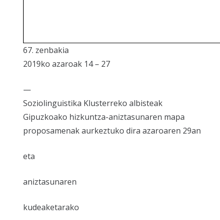
67. zenbakia
2019ko azaroak 14 – 27
—
Soziolinguistika Klusterreko albisteak
Gipuzkoako hizkuntza-aniztasunaren mapa
proposamenak aurkeztuko dira azaroaren 29an
eta
aniztasunaren
kudeaketarako