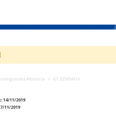
iolinguistika Albistaria
67. ZENBAKIA
k:
14/11/2019
27/11/2019