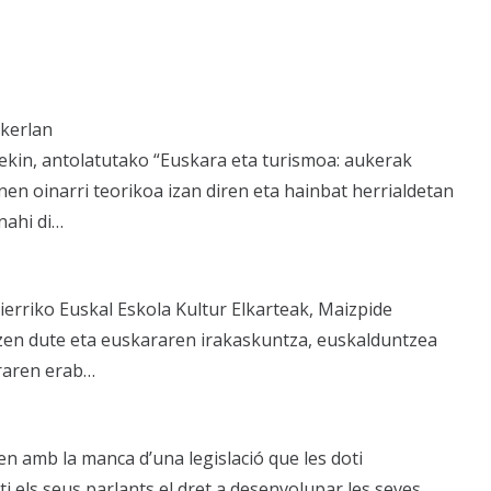
ikerlan
in, antolatutako “Euskara eta turismoa: aukerak
nen oinarri teorikoa izan diren eta hainbat herrialdetan
nahi di…
oierriko Euskal Eskola Kultur Elkarteak, Maizpide
zen dute eta euskararen irakaskuntza, euskalduntzea
araren erab…
n amb la manca d’una legislació que les doti
iti els seus parlants el dret a desenvolupar les seves