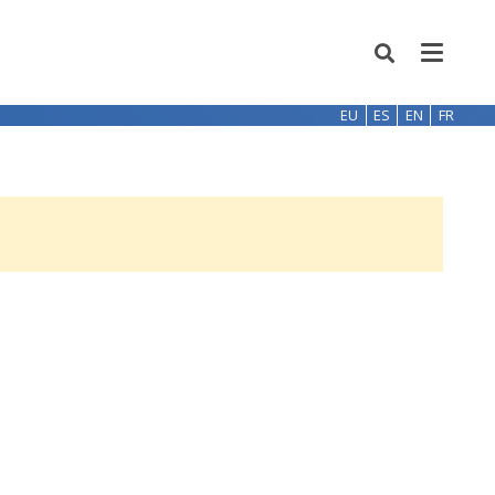
EU
ES
EN
FR