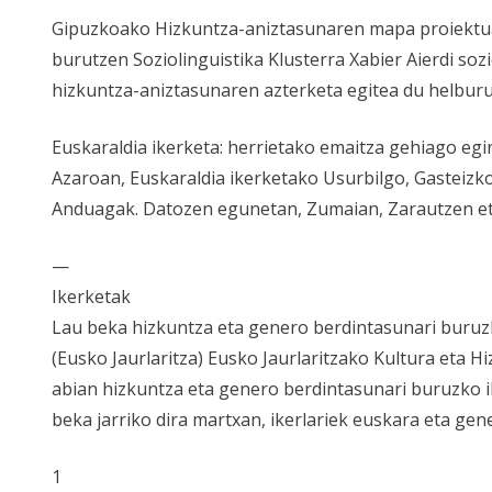
Gipuzkoako Hizkuntza-aniztasunaren mapa proiektua
burutzen Soziolinguistika Klusterra Xabier Aierdi so
hizkuntza-aniztasunaren azterketa egitea du helburu
Euskaraldia ikerketa: herrietako emaitza gehiago egi
Azaroan, Euskaraldia ikerketako Usurbilgo, Gasteiz
Anduagak. Datozen egunetan, Zumaian, Zarautzen et
—
Ikerketak
Lau beka hizkuntza eta genero berdintasunari buruz
(Eusko Jaurlaritza) Eusko Jaurlaritzako Kultura eta H
abian hizkuntza eta genero berdintasunari buruzko i
beka jarriko dira martxan, ikerlariek euskara eta gen
1