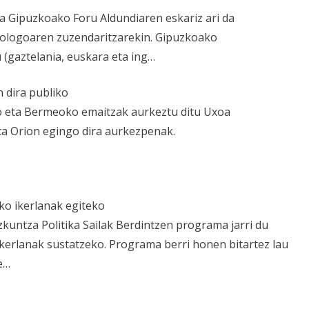
 Gipuzkoako Foru Aldundiaren eskariz ari da
ziologoaren zuzendaritzarekin. Gipuzkoako
 (gaztelania, euskara eta ing…
n dira publiko
ko eta Bermeoko emaitzak aurkeztu ditu Uxoa
a Orion egingo dira aurkezpenak.
ko ikerlanak egiteko
izkuntza Politika Sailak Berdintzen programa jarri du
kerlanak sustatzeko. Programa berri honen bitartez lau
e…