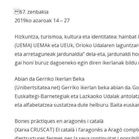
67. zenbakia
2019ko azaroak 14 – 27
Hizkuntza, turismoa, kultura eta identitatea: hainbat 
(UEMA) UEMAk eta UEUk, Orioko Udalaren laguntzarek
eta arretaguneak jardunaldia” dela-eta, jardunaldi ho
gai honi buruz dagoeneko egin diren ikerlanak bildu 
Abian da Gerriko Ikerlan Beka
(Unibertsitatea.net) Gerriko ikerlan beka abian da. G
Euskaltegi-Barnetegiak eta Lazkaoko Udalak antolat
eta alfabetatzea sustatzea dute helburu. Baita eusk
Bones pràctiques en aragonès i català
(Xarxa CRUSCAT) El català i l’aragonès a Aragó compte
d’estructures fermes per la seva continuïtat i possibil