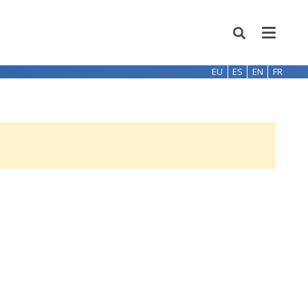
EU
ES
EN
FR