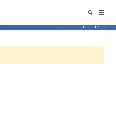
EU
ES
EN
FR