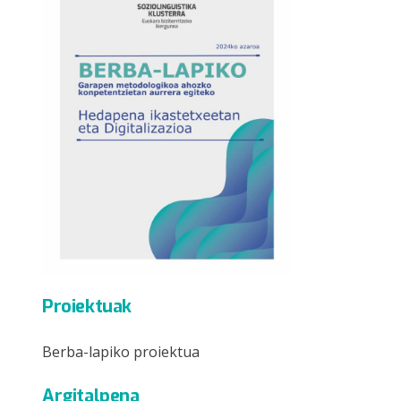
Proiektuak
Berba-lapiko proiektua
Argitalpena