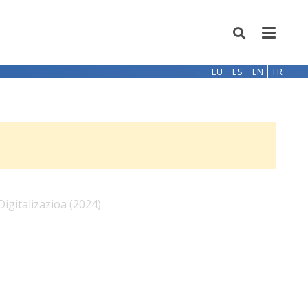
EU
ES
EN
FR
gitalizazioa (2024)