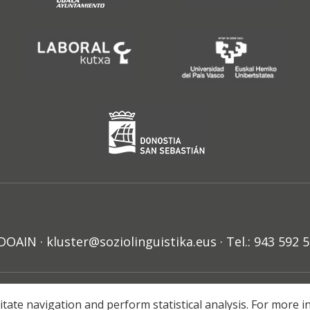
N · kluster@soziolinguistika.eus · Tel.: 943 592 
HARRA
PRIBATUTASUN POLITIKA
COOKIE-EN POLITIKA
H
litate navigation and perform statistical analysis. For more