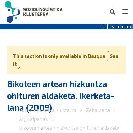
EU
ES
EN
FR
This section is only available in Basque
See
it
Bikoteen artean hizkuntza
ohituren aldaketa. Ikerketa-
lana (2009)
Soziolinguistika Klusterra
Zabalpena
Argitalpenak
Bikoteen artean hizkuntza ohituren aldaketa.