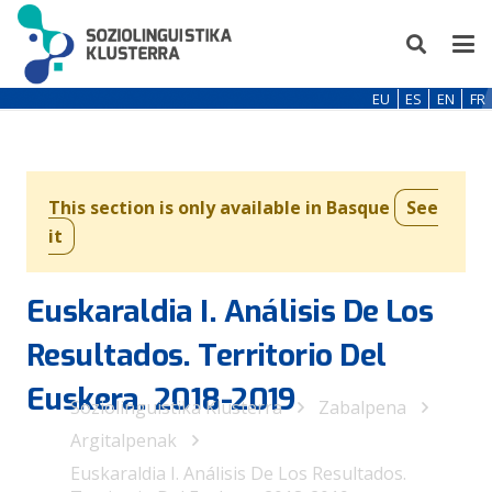
EU
ES
EN
FR
This section is only available in Basque
See
it
Euskaraldia I. Análisis De Los
Resultados. Territorio Del
Euskera. 2018-2019
Soziolinguistika Klusterra
Zabalpena
Argitalpenak
Euskaraldia I. Análisis De Los Resultados.