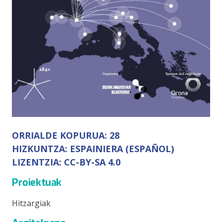
ORRIALDE KOPURUA:
28
HIZKUNTZA:
ESPAINIERA (ESPAÑOL)
LIZENTZIA:
CC-BY-SA 4.0
Proiektuak
Hitzargiak