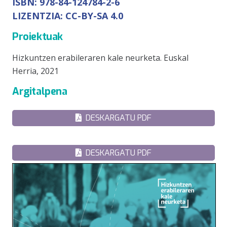
ISBN:
978-84-124784-2-6
LIZENTZIA:
CC-BY-SA 4.0
Proiektuak
Hizkuntzen erabileraren kale neurketa. Euskal
Herria, 2021
Argitalpena
DESKARGATU PDF
DESKARGATU PDF