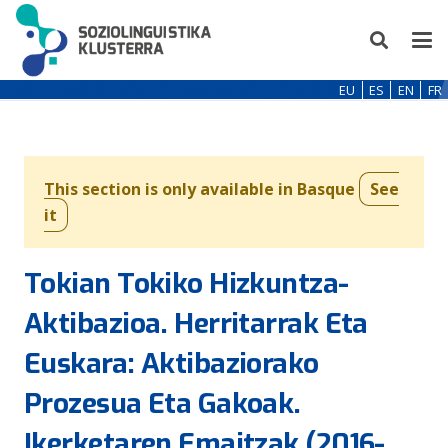
EU
ES
EN
FR
This section is only available in Basque
See
it
Tokian Tokiko Hizkuntza-
Aktibazioa. Herritarrak Eta
Euskara: Aktibaziorako
Prozesua Eta Gakoak.
Ikerketaren Emaitzak (2016-