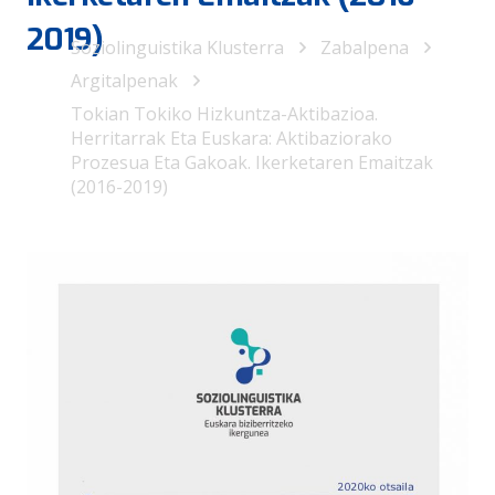
2019)
Soziolinguistika Klusterra
Zabalpena
Argitalpenak
Tokian Tokiko Hizkuntza-Aktibazioa.
Herritarrak Eta Euskara: Aktibaziorako
Prozesua Eta Gakoak. Ikerketaren Emaitzak
(2016-2019)