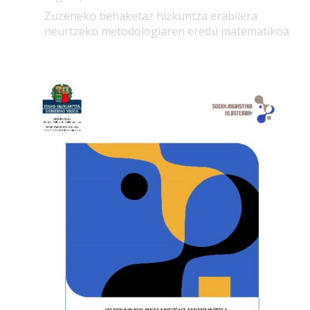
Zuzeneko behaketaz hizkuntza erabilera
neurtzeko metodologiaren eredu matematikoa