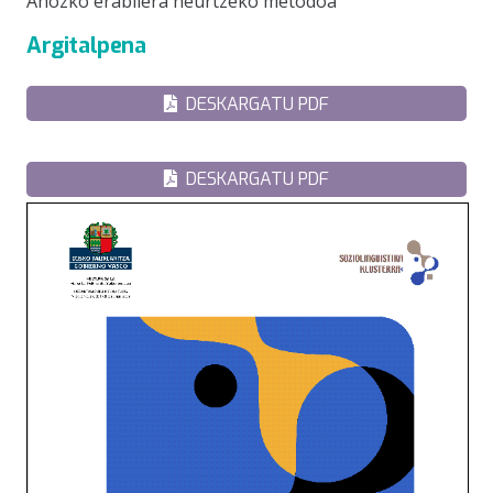
Ahozko erabilera neurtzeko metodoa
Argitalpena
DESKARGATU PDF
DESKARGATU PDF