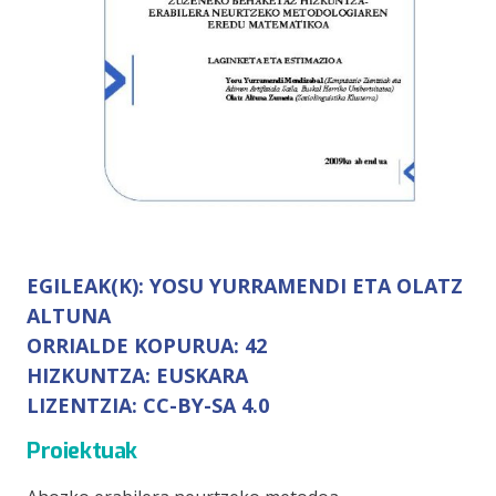
EGILEAK(K):
YOSU YURRAMENDI ETA OLATZ
ALTUNA
ORRIALDE KOPURUA:
42
HIZKUNTZA:
EUSKARA
LIZENTZIA:
CC-BY-SA 4.0
Proiektuak