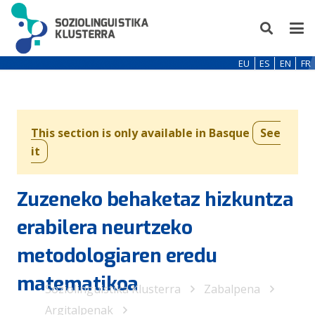
EU
ES
EN
FR
This section is only available in Basque
See
it
Zuzeneko behaketaz hizkuntza
erabilera neurtzeko
metodologiaren eredu
matematikoa
Soziolinguistika Klusterra
Zabalpena
Argitalpenak