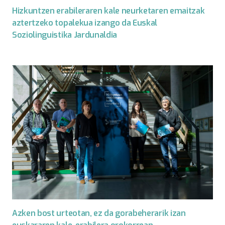
Hizkuntzen erabileraren kale neurketaren emaitzak
aztertzeko topalekua izango da Euskal
Soziolinguistika Jardunaldia
Azken bost urteotan, ez da gorabeherarik izan