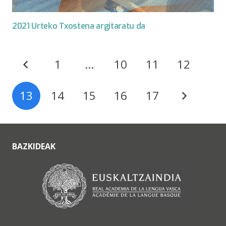
2021 Urteko Txostena argitaratu da
1
…
10
11
12
13
14
15
16
17
BAZKIDEAK