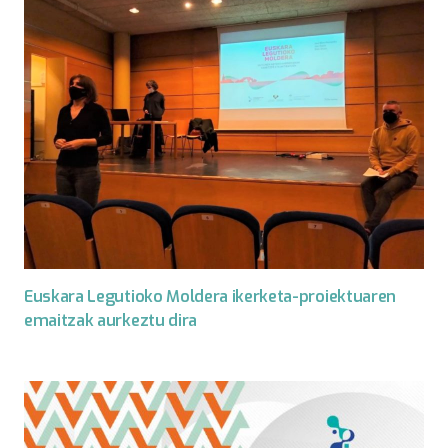
Euskara Legutioko Moldera ikerketa-proiektuaren
emaitzak aurkeztu dira