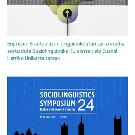
Enpresen Erantzukizun Linguistikoa lantzeko eredua
sortu dute Soziolinguistika Klusterrak eta Euskal
Herriko Unibertsitateak