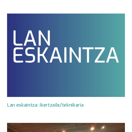
Lan eskaintza: ikertzaile/teknikaria