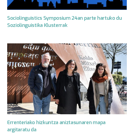
Sociolinguistics Symposium 24an parte hartuko du
Soziolinguistika Klusterrak
Errenteriako hizkuntza aniztasunaren mapa
argitaratu da