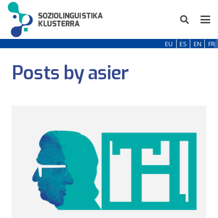
EU
ES
EN
FR
Posts by asier