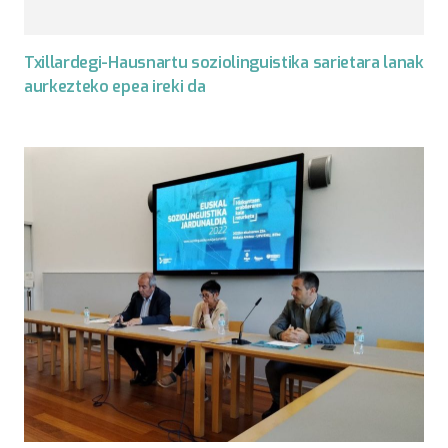
Txillardegi-Hausnartu soziolinguistika sarietara lanak
aurkezteko epea ireki da