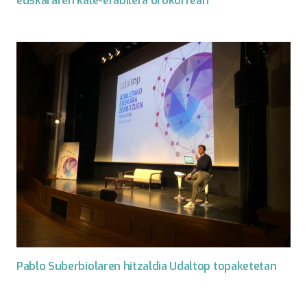
euskararen kale-erabilera orokorrean
Pablo Suberbiolaren hitzaldia Udaltop topaketetan