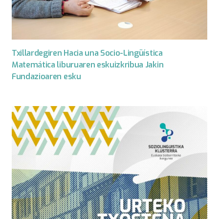
Txillardegiren Hacia una Socio-Lingüística
Matemática liburuaren eskuizkribua Jakin
Fundazioaren esku