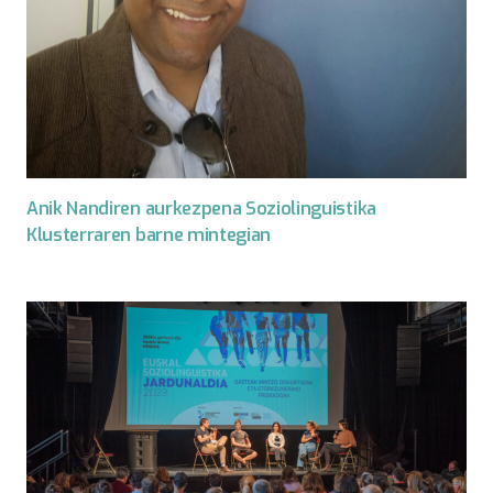
Anik Nandiren aurkezpena Soziolinguistika
Klusterraren barne mintegian