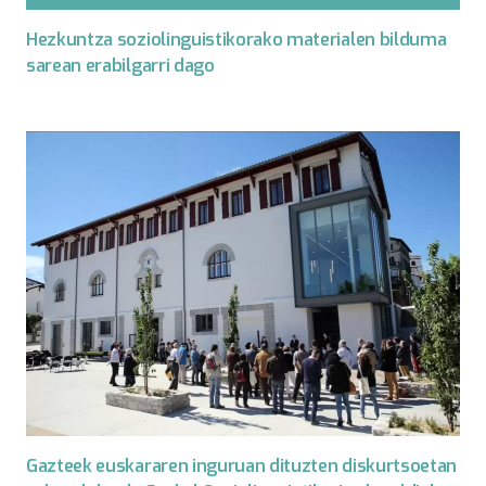
Hezkuntza soziolinguistikorako materialen bilduma
sarean erabilgarri dago
Gazteek euskararen inguruan dituzten diskurtsoetan