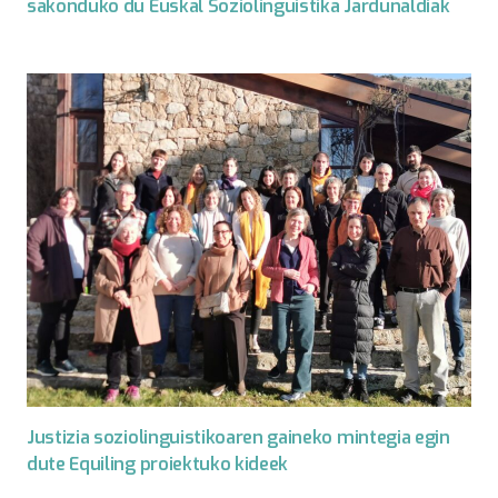
sakonduko du Euskal Soziolinguistika Jardunaldiak
Justizia soziolinguistikoaren gaineko mintegia egin
dute Equiling proiektuko kideek