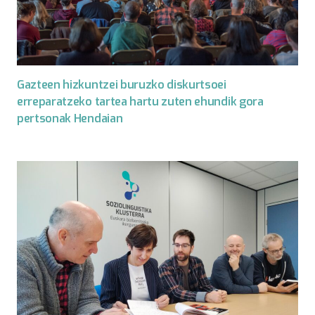
Gazteen hizkuntzei buruzko diskurtsoei
erreparatzeko tartea hartu zuten ehundik gora
pertsonak Hendaian