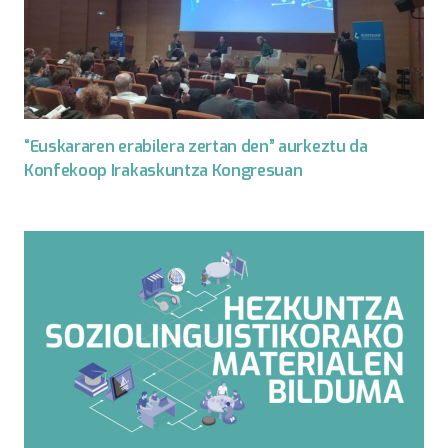
“Euskararen erabilera zertan den” aurkeztu da
Konfekoop Irakaskuntza Kongresuan