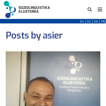
EU
ES
EN
FR
Posts by asier