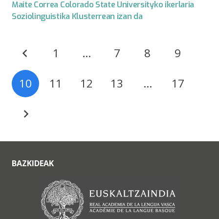
Maite Correa Colorado State Universityko ikerlaria
Soziolinguistika Klusterrean izan da
1
…
7
8
9
10
11
12
13
…
17
BAZKIDEAK