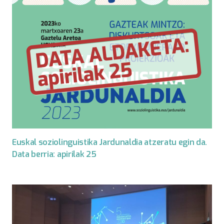
Euskal soziolinguistika Jardunaldia atzeratu egin da.
Data berria: apirilak 25