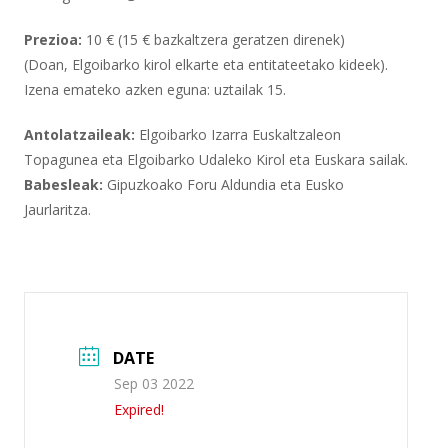
Prezioa:
10 € (15 € bazkaltzera geratzen direnek)
(Doan, Elgoibarko kirol elkarte eta entitateetako kideek).
Izena emateko azken eguna: uztailak 15.
Antolatzaileak:
Elgoibarko Izarra Euskaltzaleon
Topagunea eta Elgoibarko Udaleko Kirol eta Euskara sailak.
Babesleak:
Gipuzkoako Foru Aldundia eta Eusko
Jaurlaritza.
DATE
Sep 03 2022
Expired!