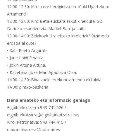
12:00-12:30: Kirola ere herrigintza da. Iñaki Ugarteburu
Artamendi.
12:30-13:00: Kirola eta euskara eskutik helduta: SD.
Derioko esperientzia. Markel Baroja Laita.
13:00-14:00: Zelakoak dira eliteko kirolariak? Bizimodu
erosoa al dute?
• Xabi Prieto Argarate.
• June Loidi Etxaniz.
• Jokin Altuna Altuna.
• Kazetaria: Joxe Mari Apaolaza Olea.
14:00-14:30: Biba zuek! errekonozimendu ekitaldia
14:30: pintxo-bazkaria
Izena emateko eta informazio gehiago:
Elgoibarko Izarra 943 741 626 /
elgoibarkoizarra@elgoibarkoizarra.eus
Kirol Patronatua: 943 744 415 /
olaizagaharrera@hotmail.es