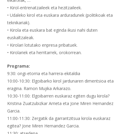
elkarteak, …
• Kirol-entrenatzaileek eta hezitzaileek.
• Udaleko kirol eta euskara arduradunek (politikoak eta
teknikariak).
• Kirola eta euskara bat eginda ikusi nahi duten
euskaltzaleak.
• Kirolari lotutako enpresa pribatuek.
• Kirolariek eta herritarrek, orokorrean.
Programa:
9:30: ongi-etorria eta harrera-ekitaldia
10:00-10:30: Elgoibarko kirol jardunaren dimentsioa eta
eragina. Ramon Mujika Arkarazo.
10:30-11:00: Elgoibarren euskaraz egiten dugu kirola?
Kristina Zuatzubizkar Arrieta eta Jone Miren Hernandez
Garcia.
11:00-11:30: Zergatik da garrantzitsua kirola euskaraz
egitea? Jone Miren Hernandez Garcia.
11:30: atsedena