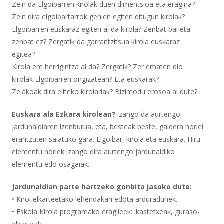
Zein da Elgoibarren kirolak duen dimentsioa eta eragina?
Zein dira elgoibartarrok gehien egiten ditugun kirolak?
Elgoibarren euskaraz egiten al da kirola? Zenbat bai eta
zenbat ez? Zergatik da garrantzitsua kirola euskaraz
egitea?
Kirola ere herrigintza al da? Zergatik? Zer ematen dio
kirolak Elgoibarren ongizateari? Eta euskarak?
Zelakoak dira eliteko kirolariak? Bizimodu erosoa al dute?
Euskara ala Ezkara kirolean?
izango da aurtengo
jardunaldiaren izenburua, eta, besteak beste, galdera horiei
erantzuten saiatuko gara. Elgoibar, kirola eta euskara. Hiru
elementu horiek izango dira aurtengo jardunaldiko
elementu edo osagaiak.
Jardunaldian parte hartzeko gonbita jasoko dute:
• Kirol elkarteetako lehendakari edota arduradunek.
• Eskola Kirola programako eragileek: ikastetxeak, guraso-