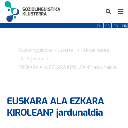
EU
ES
EN
FR
Soziolinguistika Klusterra
Aktualitatea
Agenda
EUSKARA ALA EZKARA KIROLEAN? jardunaldia
EUSKARA ALA EZKARA
KIROLEAN? jardunaldia