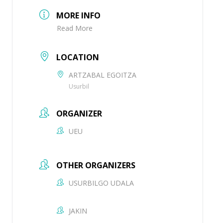
MORE INFO
Read More
LOCATION
ARTZABAL EGOITZA
Usurbil
ORGANIZER
UEU
OTHER ORGANIZERS
USURBILGO UDALA
JAKIN