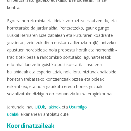
unibertsalizatu gabeko euskalduntze bideetan. Haize-
kontra.
Egoera horrek mihia eta ideiak zorroztea eskatzen du, eta
horretarako da Jardunaldia. Pentsatzeko, gaur egungo
Euskal Herriaren luze-zabalean eta kulturaren koadrante
guztietan, zeintzuk diren euskara adierazkorra(k) lantzeko
apustuen norabideak: nola probestu hortik eta hemendik –
tradiziotik bezala randomkiro sortutako lagunarteetatik
edo ahalduntze linguistiko-politikoetatik– jasotzea
baliabideak eta esperientziak; nola lortu hiztunak baliabide
horietan trebatzeko kontzientziak piztea eta bideak
eskaintzea; eta nola gaurkotu eredu horiek guztiak
sozializatuko dizkigun erresonantzia kutxa eraginkor bat.
Jardunaldi hau
UEUk
,
Jakinek
eta
Usurbilgo
udalak
elkarlanean antolatu dute
Koordinatzaileak