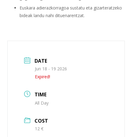
Euskara adierazkorragoa sustatu eta gizarteratzeko
bideak landu nahi dituenarentzat.
DATE
Jun 18 - 19 2026
Expired!
TIME
All Day
COST
12 €