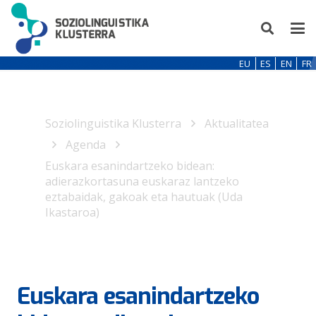
EU
ES
EN
FR
Soziolinguistika Klusterra
Aktualitatea
Agenda
Euskara esanindartzeko bidean:
adierazkortasuna euskaraz lantzeko
eztabaidak, gakoak eta hautuak (Uda
Ikastaroa)
Euskara esanindartzeko