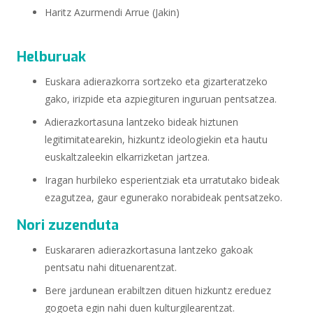
Haritz Azurmendi Arrue (Jakin)
Helburuak
Euskara adierazkorra sortzeko eta gizarteratzeko
gako, irizpide eta azpiegituren inguruan pentsatzea.
Adierazkortasuna lantzeko bideak hiztunen
legitimitatearekin, hizkuntz ideologiekin eta hautu
euskaltzaleekin elkarrizketan jartzea.
Iragan hurbileko esperientziak eta urratutako bideak
ezagutzea, gaur egunerako norabideak pentsatzeko.
Nori zuzenduta
Euskararen adierazkortasuna lantzeko gakoak
pentsatu nahi dituenarentzat.
Bere jardunean erabiltzen dituen hizkuntz ereduez
gogoeta egin nahi duen kulturgilearentzat.