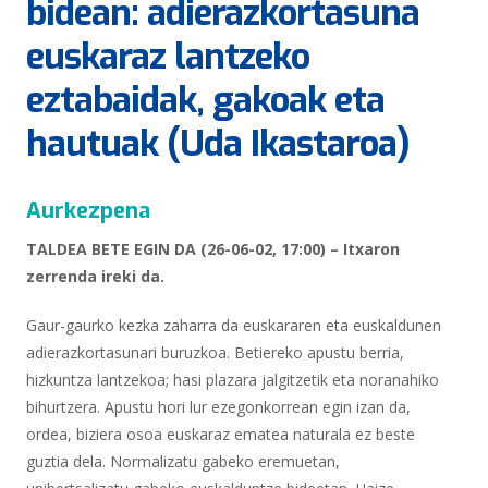
bidean: adierazkortasuna
euskaraz lantzeko
eztabaidak, gakoak eta
hautuak (Uda Ikastaroa)
Aurkezpena
TALDEA BETE EGIN DA (26-06-02, 17:00) – Itxaron
zerrenda ireki da.
Gaur-gaurko kezka zaharra da euskararen eta euskaldunen
adierazkortasunari buruzkoa. Betiereko apustu berria,
hizkuntza lantzekoa; hasi plazara jalgitzetik eta noranahiko
bihurtzera. Apustu hori lur ezegonkorrean egin izan da,
ordea, biziera osoa euskaraz ematea naturala ez beste
guztia dela. Normalizatu gabeko eremuetan,