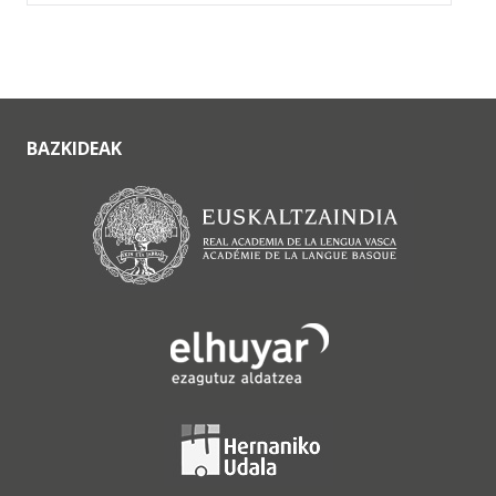
BAZKIDEAK